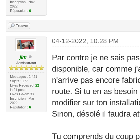
Inscription : Nov
2022
Réputation :
6
Trouver
04-12-2022, 10:28 PM
Par contre je ne sais pa
jlm
Administrator
disponible, car comme j'a
Messages : 2,421
n'arrive pas encore fabri
Sujets : 177
Likes Received:
22
route. Si tu en as besoin
in 21 posts
Likes Given: 33
Inscription : Mar
modifier sur ton installati
2022
Réputation :
6
Sinon, désolé il faudra a
Tu comprends du coup po