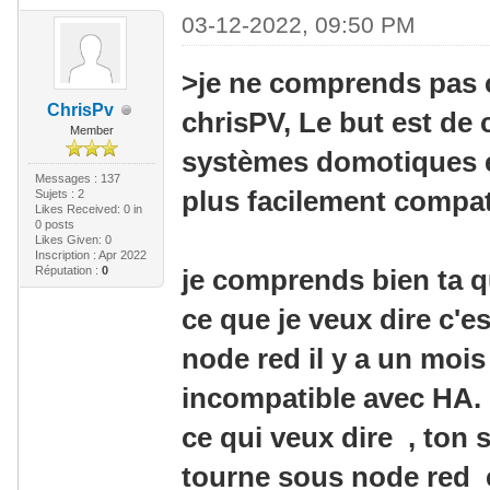
03-12-2022, 09:50 PM
>je ne comprends pas c
ChrisPv
chrisPV, Le but est de 
Member
systèmes domotiques ex
Messages : 137
plus facilement compat
Sujets : 2
Likes Received:
0
in
0 posts
Likes Given: 0
Inscription : Apr 2022
Réputation :
0
je comprends bien ta 
ce que je veux dire c'e
node red il y a un mois 
incompatible avec HA.
ce qui veux dire , ton 
tourne sous node red e