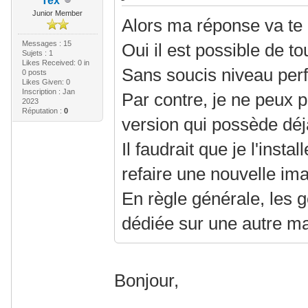
Tex
Junior Member
Alors ma réponse va te 
Messages : 15
Oui il est possible de to
Sujets : 1
Likes Received:
0
in
Sans soucis niveau per
0 posts
Likes Given: 0
Inscription : Jan
Par contre, je ne peux 
2023
Réputation :
0
version qui possède déj
Il faudrait que je l'insta
refaire une nouvelle im
En règle générale, les 
dédiée sur une autre m
Bonjour,