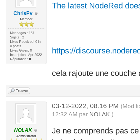
The latest NodeRed doe
ChrisPv
Member
Messages : 137
Sujets : 2
Likes Received:
0
in
0 posts
https://discourse.nodered
Likes Given: 0
Inscription : Apr 2022
Réputation :
0
cela rajoute une couche 
Trouver
03-12-2022, 08:16 PM
(Modif
12:32 AM par
NOLAK
.)
Je ne comprends pas ce 
NOLAK
Administrator