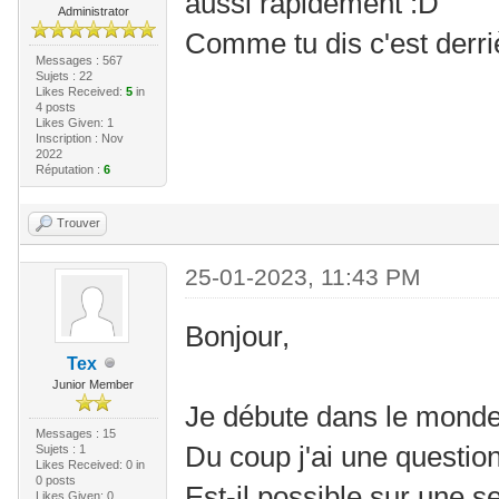
aussi rapidement :D
Administrator
Comme tu dis c'est derri
Messages : 567
Sujets : 22
Likes Received:
5
in
4 posts
Likes Given: 1
Inscription : Nov
2022
Réputation :
6
Trouver
25-01-2023, 11:43 PM
Bonjour,
Tex
Junior Member
Je débute dans le monde
Messages : 15
Du coup j'ai une question
Sujets : 1
Likes Received:
0
in
0 posts
Est-il possible sur une 
Likes Given: 0