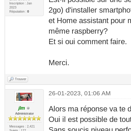
Inscription : Jan
2023
2go) d'installer smartph
Réputation :
0
et Home assistant pour 
même raspberry?
Et si oui comment faire.
Merci.
Trouver
26-01-2023, 01:06 AM
Alors ma réponse va te d
jlm
Administrator
Oui il est possible de tou
Messages : 2,421
Sans soucis niveau perf
Sujets : 177