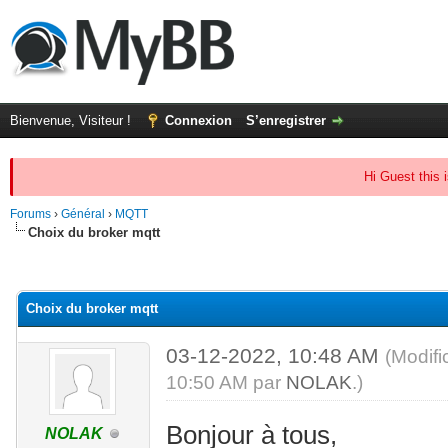
Bienvenue, Visiteur !
Connexion
S’enregistrer
Hi Guest this 
Forums
›
Général
›
MQTT
Choix du broker mqtt
(s))
Choix du broker mqtt
03-12-2022, 10:48 AM
(Modifi
10:50 AM par
NOLAK
.)
Bonjour à tous,
NOLAK