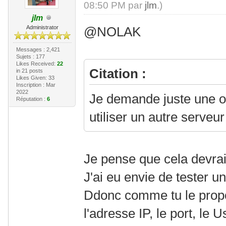
08:50 PM par
jlm
.)
jlm
Administrator
@NOLAK
Messages : 2,421
Sujets : 177
Likes Received:
22
Citation :
in 21 posts
Likes Given: 33
Inscription : Mar
2022
Je demande juste une o
Réputation :
6
utiliser un autre serveur
Je pense que cela devrait
J'ai eu envie de tester un
Ddonc comme tu le propo
l'adresse IP, le port, le