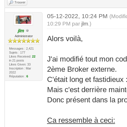
Trouver
05-12-2022, 10:24 PM
(Modif
10:29 PM par
jlm
.)
jlm
Administrator
Alors voilà,
Messages : 2,421
Sujets : 177
Likes Received:
22
J'ai modifié tout mon co
in 21 posts
Likes Given: 33
2ème Broker externe.
Inscription : Mar
2022
Réputation :
6
C'était long et fastidieux
Mais c'est derrière main
Donc présent dans la pr
Ca ressemble à ceci: