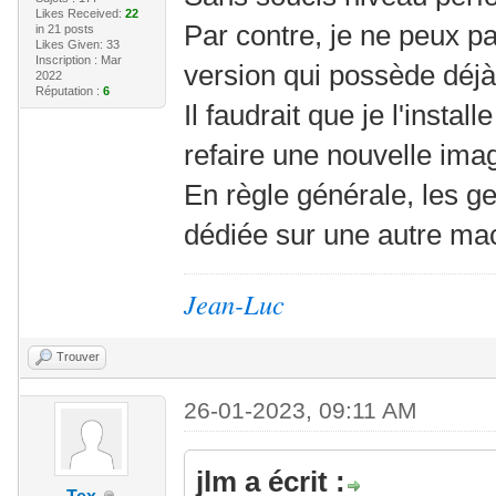
Likes Received:
22
Par contre, je ne peux p
in 21 posts
Likes Given: 33
Inscription : Mar
version qui possède déjà
2022
Réputation :
6
Il faudrait que je l'instal
refaire une nouvelle ima
En règle générale, les g
dédiée sur une autre ma
Jean-Luc
Trouver
26-01-2023, 09:11 AM
jlm a écrit :