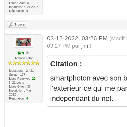
Likes Given: 0
Inscription : Apr 2022
Réputation :
0
Trouver
03-12-2022, 03:26 PM
(Modif
03:27 PM par
jlm
.)
jlm
Administrator
Citation :
Messages : 2,421
Sujets : 177
smartphoton avec son b
Likes Received:
22
in 21 posts
l'exterieur ce qui me pa
Likes Given: 33
Inscription : Mar
2022
independant du net.
Réputation :
6