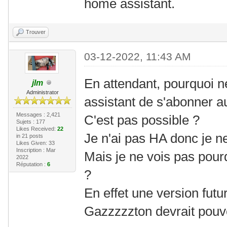
home assistant.
Trouver
03-12-2022, 11:43 AM
En attendant, pourquoi n
jlm
Administrator
assistant de s'abonner a
Messages : 2,421
C'est pas possible ?
Sujets : 177
Likes Received:
22
Je n'ai pas HA donc je ne
in 21 posts
Likes Given: 33
Inscription : Mar
Mais je ne vois pas pourq
2022
Réputation :
6
?
En effet une version futur
Gazzzzzton devrait pouvo