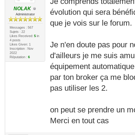
Je comprends totalement t
NOLAK
évolution qui sera bénéf
Administrator
que je vois sur le forum.
Messages : 567
Sujets : 22
Likes Received:
5
in
4 posts
Je n'en doute pas pour no
Likes Given: 1
Inscription : Nov
2022
d'ailleurs je me suis am
Réputation :
6
équipement automatique
par ton broker ça me blo
pas utiliser les 2.
on peut se prendre un m
Merci en tout cas