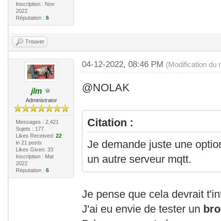
Inscription : Nov
2022
Réputation :
6
Trouver
04-12-2022, 08:46 PM
(Modification du
@NOLAK
jlm
Administrator
Citation :
Messages : 2,421
Sujets : 177
Likes Received:
22
Je demande juste une option
in 21 posts
Likes Given: 33
Inscription : Mar
un autre serveur mqtt.
2022
Réputation :
6
Je pense que cela devrait t'in
J'ai eu envie de tester un
bro