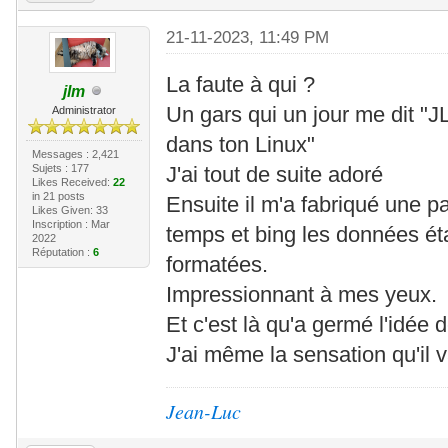
21-11-2023, 11:49 PM
La faute à qui ?
jlm
Un gars qui un jour me dit "JL
Administrator
dans ton Linux"
Messages : 2,421
Sujets : 177
J'ai tout de suite adoré
Likes Received:
22
in 21 posts
Ensuite il m'a fabriqué une p
Likes Given: 33
Inscription : Mar
temps et bing les données ét
2022
Réputation :
6
formatées.
Impressionnant à mes yeux.
Et c'est là qu'a germé l'idée d
J'ai même la sensation qu'il v
Jean-Luc