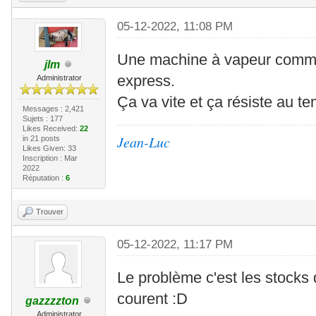
05-12-2022, 11:08 PM
Une machine à vapeur comme
jlm
express.
Administrator
Ça va vite et ça résiste au t
Messages : 2,421
Sujets : 177
Likes Received:
22
Jean-Luc
in 21 posts
Likes Given: 33
Inscription : Mar
2022
Réputation :
6
Trouver
05-12-2022, 11:17 PM
Le problème c'est les stocks
courent :D
gazzzzton
Administrator