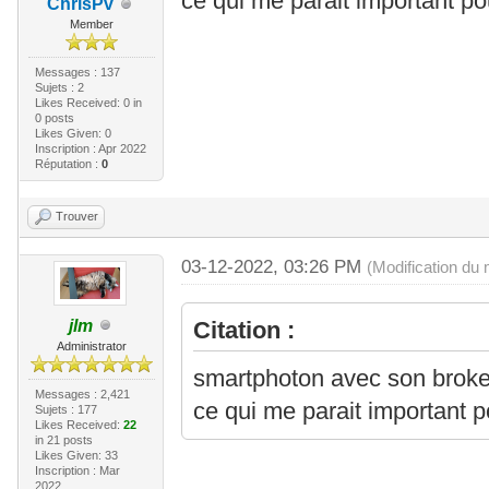
ce qui me parait important po
ChrisPv
Member
Messages : 137
Sujets : 2
Likes Received:
0
in
0 posts
Likes Given: 0
Inscription : Apr 2022
Réputation :
0
Trouver
03-12-2022, 03:26 PM
(Modification du
jlm
Citation :
Administrator
smartphoton avec son broker
Messages : 2,421
ce qui me parait important p
Sujets : 177
Likes Received:
22
in 21 posts
Likes Given: 33
Inscription : Mar
2022