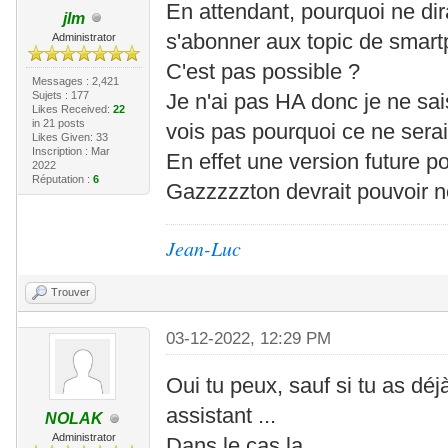
En attendant, pourquoi ne dir
jlm
s'abonner aux topic de smart
Administrator
C'est pas possible ?
Messages : 2,421
Sujets : 177
Je n'ai pas HA donc je ne sais
Likes Received:
22
in 21 posts
vois pas pourquoi ce ne serai
Likes Given: 33
Inscription : Mar
En effet une version future pou
2022
Réputation :
6
Gazzzzzton devrait pouvoir no
Jean-Luc
Trouver
03-12-2022, 12:29 PM
Oui tu peux, sauf si tu as dé
assistant ...
NOLAK
Administrator
Dans le cas la