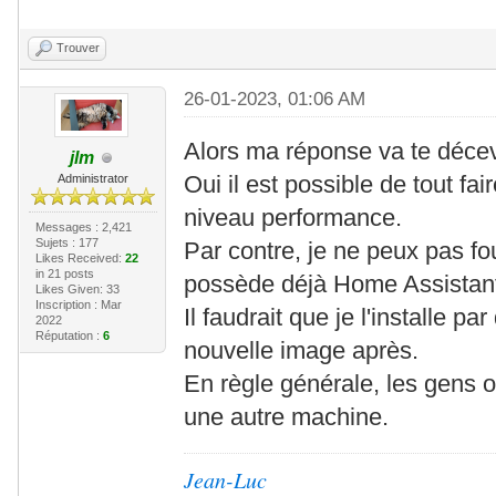
Trouver
26-01-2023, 01:06 AM
Alors ma réponse va te décev
jlm
Oui il est possible de tout fa
Administrator
niveau performance.
Messages : 2,421
Sujets : 177
Par contre, je ne peux pas f
Likes Received:
22
in 21 posts
possède déjà Home Assistant
Likes Given: 33
Inscription : Mar
Il faudrait que je l'installe pa
2022
Réputation :
6
nouvelle image après.
En règle générale, les gens 
une autre machine.
Jean-Luc