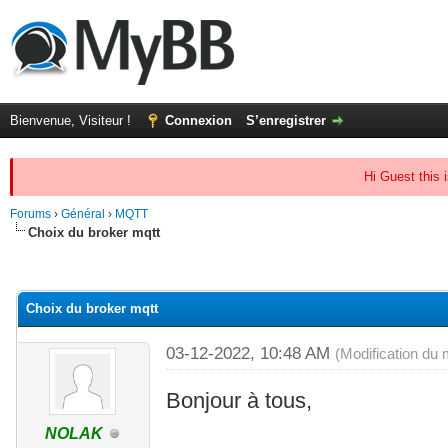
Bienvenue, Visiteur !
Connexion
S’enregistrer
Hi Guest this 
Forums
›
Général
›
MQTT
Choix du broker mqtt
(s))
Choix du broker mqtt
03-12-2022, 10:48 AM
(Modification du
Bonjour à tous,
NOLAK