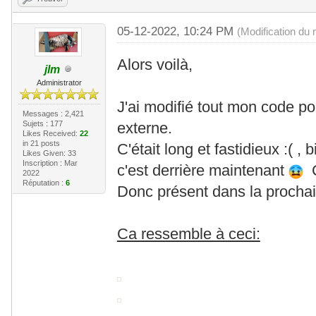
05-12-2022, 10:24 PM
(Modification du
Alors voilà,
jlm
Administrator
J'ai modifié tout mon code p
Messages : 2,421
Sujets : 177
externe.
Likes Received:
22
in 21 posts
C'était long et fastidieux :( ,
Likes Given: 33
Inscription : Mar
c'est derrière maintenant
C'
2022
Réputation :
6
Donc présent dans la procha
Ca ressemble à ceci: