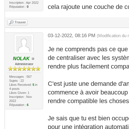
Inscription : Apr 2022
cela rajoute une couche de co
Réputation :
0
Trouver
03-12-2022, 08:16 PM
(Modification du
Je ne comprends pas ce que t
de centraliser avec les systè
NOLAK
Administrator
rendre plus facilement compat
Messages : 567
Sujets : 22
C'est juste une demande d'am
Likes Received:
5
in
4 posts
commence à avoir beaucoup d
Likes Given: 1
Inscription : Nov
rendre compatible les choses 
2022
Réputation :
6
Je sais que tu est bien occupé 
pour une intégration automat