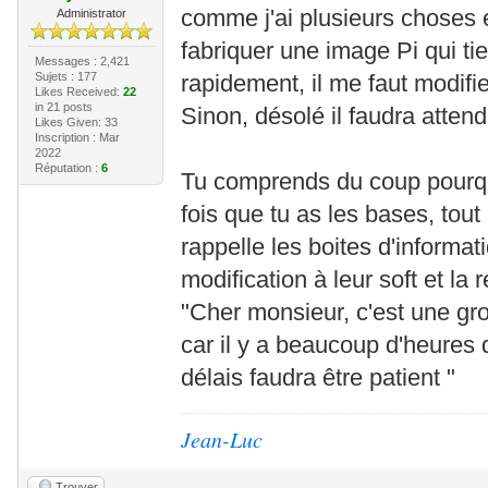
comme j'ai plusieurs choses e
Administrator
fabriquer une image Pi qui tie
Messages : 2,421
Sujets : 177
rapidement, il me faut modifier
Likes Received:
22
in 21 posts
Sinon, désolé il faudra attend
Likes Given: 33
Inscription : Mar
2022
Réputation :
6
Tu comprends du coup pourqu
fois que tu as les bases, tout
rappelle les boites d'informa
modification à leur soft et la
"Cher monsieur, c'est une gr
car il y a beaucoup d'heures
délais faudra être patient "
Jean-Luc
Trouver