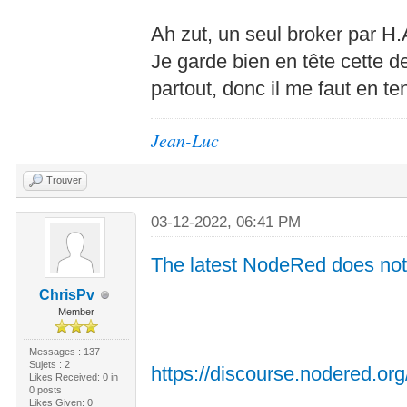
Ah zut, un seul broker par H
Je garde bien en tête cette d
partout, donc il me faut en te
Jean-Luc
Trouver
03-12-2022, 06:41 PM
The latest NodeRed does no
ChrisPv
Member
Messages : 137
Sujets : 2
https://discourse.nodered.org/
Likes Received:
0
in
0 posts
Likes Given: 0