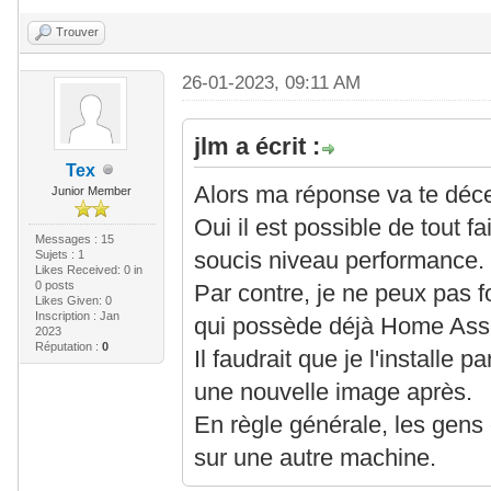
Trouver
26-01-2023, 09:11 AM
jlm a écrit :
Tex
Alors ma réponse va te déce
Junior Member
Oui il est possible de tout f
Messages : 15
Sujets : 1
soucis niveau performance.
Likes Received:
0
in
0 posts
Par contre, je ne peux pas 
Likes Given: 0
Inscription : Jan
qui possède déjà Home Assis
2023
Réputation :
0
Il faudrait que je l'installe p
une nouvelle image après.
En règle générale, les gens
sur une autre machine.