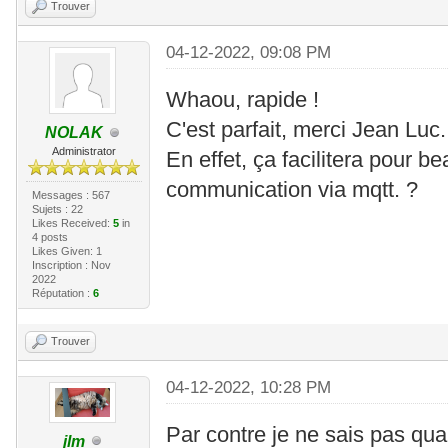
Trouver
04-12-2022, 09:08 PM
Whaou, rapide !
C'est parfait, merci Jean Luc.
NOLAK
Administrator
En effet, ça facilitera pour b
communication via mqtt. ?
Messages : 567
Sujets : 22
Likes Received:
5
in
4 posts
Likes Given: 1
Inscription : Nov
2022
Réputation :
6
Trouver
04-12-2022, 10:28 PM
Par contre je ne sais pas qua
jlm