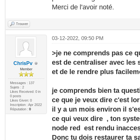
Merci de l'avoir noté.
Trouver
03-12-2022, 09:50 PM
>je ne comprends pas ce qu
est de centraliser avec le
ChrisPv
Member
et de le rendre plus facile
Messages : 137
Sujets : 2
je comprends bien ta quest
Likes Received:
0
in
0 posts
ce que je veux dire c'est lo
Likes Given: 0
Inscription : Apr 2022
il y a un mois environ il s'
Réputation :
0
ce qui veux dire , ton syst
node red est rendu inacces
Donc tu dois restaurer ta s