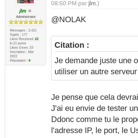
08:50 PM par
jlm
.)
jlm
Administrator
@NOLAK
Messages : 2,421
Sujets : 177
Likes Received:
22
Citation :
in 21 posts
Likes Given: 33
Inscription : Mar
2022
Je demande juste une o
Réputation :
6
utiliser un autre serveur
Je pense que cela devrait
J'ai eu envie de tester un
Ddonc comme tu le propo
l'adresse IP, le port, le