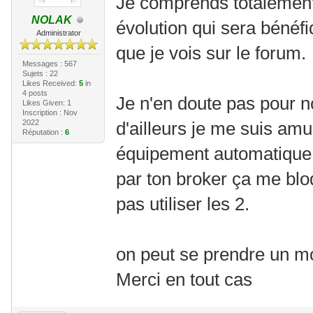
Je comprends totalement t
NOLAK
évolution qui sera bénéf
Administrator
que je vois sur le forum.
Messages : 567
Sujets : 22
Likes Received:
5
in
4 posts
Je n'en doute pas pour no
Likes Given: 1
Inscription : Nov
2022
d'ailleurs je me suis am
Réputation :
6
équipement automatique
par ton broker ça me blo
pas utiliser les 2.
on peut se prendre un m
Merci en tout cas