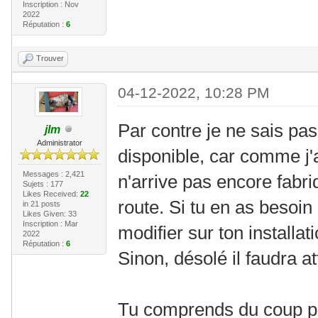
Inscription : Nov
2022
Réputation :
6
Trouver
04-12-2022, 10:28 PM
Par contre je ne sais pa
jlm
Administrator
disponible, car comme j'a
Messages : 2,421
n'arrive pas encore fabri
Sujets : 177
Likes Received:
22
route. Si tu en as besoin
in 21 posts
Likes Given: 33
Inscription : Mar
modifier sur ton installati
2022
Réputation :
6
Sinon, désolé il faudra a
Tu comprends du coup po