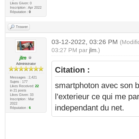
Likes Given: 0
Inscription : Apr 2022
Réputation :
0
Trouver
03-12-2022, 03:26 PM
(Modif
03:27 PM par
jlm
.)
jlm
Administrator
Citation :
Messages : 2,421
Sujets : 177
smartphoton avec son b
Likes Received:
22
in 21 posts
l'exterieur ce qui me pa
Likes Given: 33
Inscription : Mar
2022
independant du net.
Réputation :
6