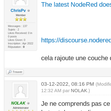
The latest NodeRed doe
ChrisPv
Member
Messages : 137
Sujets : 2
Likes Received:
0
in
0 posts
https://discourse.nodered
Likes Given: 0
Inscription : Apr 2022
Réputation :
0
cela rajoute une couche 
Trouver
03-12-2022, 08:16 PM
(Modif
12:32 AM par
NOLAK
.)
Je ne comprends pas ce 
NOLAK
Administrator