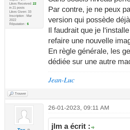
Likes Received:
22
Par contre, je ne peux p
in 21 posts
Likes Given: 33
Inscription : Mar
version qui possède déjà
2022
Réputation :
6
Il faudrait que je l'instal
refaire une nouvelle ima
En règle générale, les g
dédiée sur une autre ma
Jean-Luc
Trouver
26-01-2023, 09:11 AM
jlm a écrit :