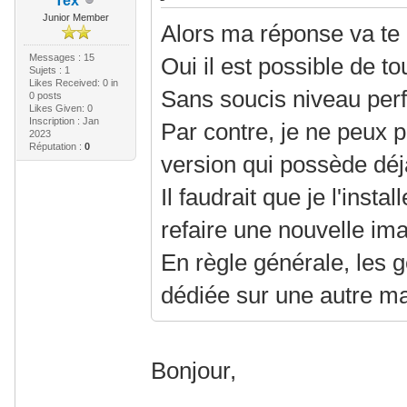
Tex
Junior Member
Alors ma réponse va te 
Messages : 15
Oui il est possible de to
Sujets : 1
Likes Received:
0
in
Sans soucis niveau per
0 posts
Likes Given: 0
Inscription : Jan
Par contre, je ne peux 
2023
Réputation :
0
version qui possède déj
Il faudrait que je l'insta
refaire une nouvelle im
En règle générale, les 
dédiée sur une autre m
Bonjour,