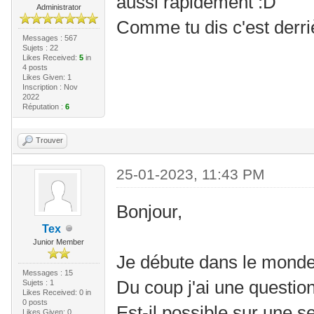
aussi rapidement :D
Administrator
Comme tu dis c'est derri
Messages : 567
Sujets : 22
Likes Received:
5
in
4 posts
Likes Given: 1
Inscription : Nov
2022
Réputation :
6
Trouver
25-01-2023, 11:43 PM
Bonjour,
Tex
Junior Member
Je débute dans le monde
Messages : 15
Du coup j'ai une question
Sujets : 1
Likes Received:
0
in
0 posts
Est-il possible sur une 
Likes Given: 0