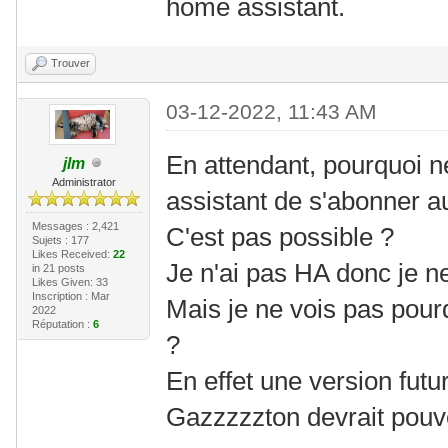
home assistant.
Trouver
03-12-2022, 11:43 AM
En attendant, pourquoi n
jlm
Administrator
assistant de s'abonner a
Messages : 2,421
C'est pas possible ?
Sujets : 177
Likes Received:
22
Je n'ai pas HA donc je ne
in 21 posts
Likes Given: 33
Inscription : Mar
Mais je ne vois pas pourq
2022
Réputation :
6
?
En effet une version futur
Gazzzzzton devrait pouvo