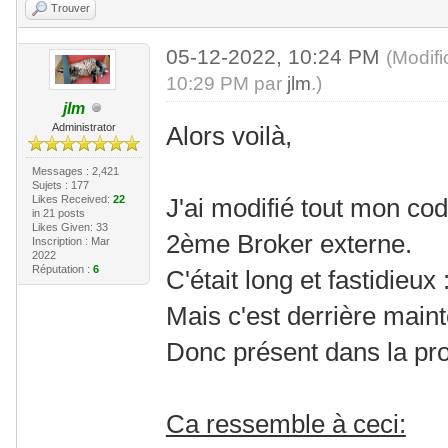
Trouver
05-12-2022, 10:24 PM
(Modif
10:29 PM par
jlm
.)
jlm
Administrator
Alors voilà,
Messages : 2,421
Sujets : 177
Likes Received:
22
J'ai modifié tout mon co
in 21 posts
Likes Given: 33
2ème Broker externe.
Inscription : Mar
2022
Réputation :
6
C'était long et fastidieux
Mais c'est derrière main
Donc présent dans la pr
Ca ressemble à ceci: