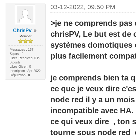
03-12-2022, 09:50 PM
>je ne comprends pas c
ChrisPv
chrisPV, Le but est de 
Member
systèmes domotiques ex
Messages : 137
plus facilement compat
Sujets : 2
Likes Received:
0
in
0 posts
Likes Given: 0
Inscription : Apr 2022
Réputation :
0
je comprends bien ta 
ce que je veux dire c'e
node red il y a un mois 
incompatible avec HA.
ce qui veux dire , ton 
tourne sous node red e