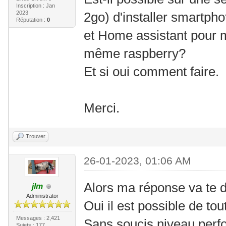
Inscription : Jan
2023
2go) d'installer smartph
Réputation :
0
et Home assistant pour 
même raspberry?
Et si oui comment faire.
Merci.
Trouver
26-01-2023, 01:06 AM
Alors ma réponse va te d
jlm
Administrator
Oui il est possible de tou
Messages : 2,421
Sans soucis niveau perf
Sujets : 177