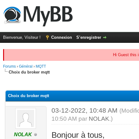
Bienvenue, Visiteur !
Connexion
S’enregistrer
Hi Guest this 
Forums
›
Général
›
MQTT
Choix du broker mqtt
(s))
Choix du broker mqtt
03-12-2022, 10:48 AM
(Modifi
10:50 AM par
NOLAK
.)
Bonjour à tous,
NOLAK