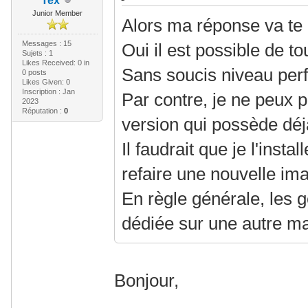
Tex
Junior Member
Alors ma réponse va te 
Messages : 15
Oui il est possible de to
Sujets : 1
Likes Received:
0
in
Sans soucis niveau per
0 posts
Likes Given: 0
Inscription : Jan
Par contre, je ne peux 
2023
Réputation :
0
version qui possède déj
Il faudrait que je l'insta
refaire une nouvelle im
En règle générale, les 
dédiée sur une autre m
Bonjour,