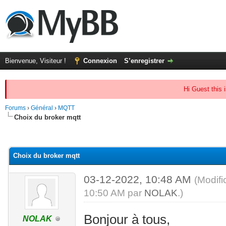
Bienvenue, Visiteur !
Connexion
S’enregistrer
Hi Guest this 
Forums
›
Général
›
MQTT
Choix du broker mqtt
(s))
Choix du broker mqtt
03-12-2022, 10:48 AM
(Modifi
10:50 AM par
NOLAK
.)
Bonjour à tous,
NOLAK