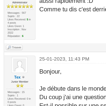
aussi rapidement :D
Administrator
Comme tu dis c'est derri
Messages : 567
Sujets : 22
Likes Received:
5
in
4 posts
Likes Given: 1
Inscription : Nov
2022
Réputation :
6
Trouver
25-01-2023, 11:43 PM
Bonjour,
Tex
Junior Member
Je débute dans le monde
Messages : 15
Du coup j'ai une question
Sujets : 1
Likes Received:
0
in
0 posts
Est-il possible sur une 
Likes Given: 0