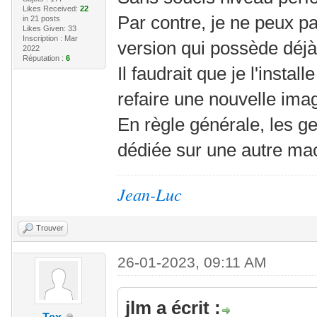
Likes Received:
22
Par contre, je ne peux p
in 21 posts
Likes Given: 33
Inscription : Mar
version qui possède déjà
2022
Réputation :
6
Il faudrait que je l'instal
refaire une nouvelle ima
En règle générale, les g
dédiée sur une autre ma
Jean-Luc
Trouver
26-01-2023, 09:11 AM
jlm a écrit :