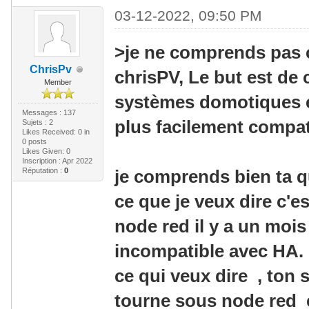
03-12-2022, 09:50 PM
>je ne comprends pas c
ChrisPv
chrisPV, Le but est de 
Member
systèmes domotiques ex
Messages : 137
plus facilement compat
Sujets : 2
Likes Received:
0
in
0 posts
Likes Given: 0
Inscription : Apr 2022
Réputation :
0
je comprends bien ta 
ce que je veux dire c'e
node red il y a un mois 
incompatible avec HA.
ce qui veux dire , ton 
tourne sous node red e