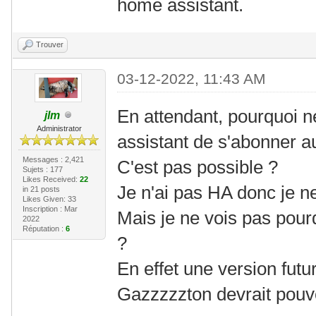
home assistant.
Trouver
03-12-2022, 11:43 AM
En attendant, pourquoi n
jlm
Administrator
assistant de s'abonner a
Messages : 2,421
C'est pas possible ?
Sujets : 177
Likes Received:
22
Je n'ai pas HA donc je ne
in 21 posts
Likes Given: 33
Inscription : Mar
Mais je ne vois pas pourq
2022
Réputation :
6
?
En effet une version futur
Gazzzzzton devrait pouvo