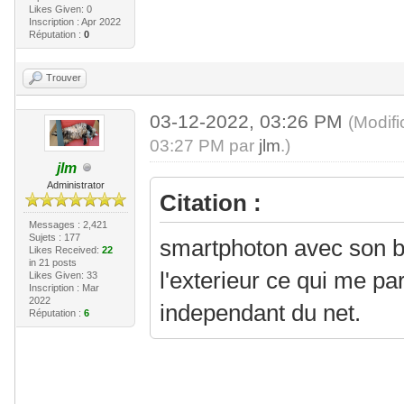
Likes Given: 0
Inscription : Apr 2022
Réputation :
0
Trouver
03-12-2022, 03:26 PM
(Modif
03:27 PM par
jlm
.)
jlm
Administrator
Citation :
Messages : 2,421
Sujets : 177
smartphoton avec son b
Likes Received:
22
in 21 posts
l'exterieur ce qui me pa
Likes Given: 33
Inscription : Mar
2022
independant du net.
Réputation :
6