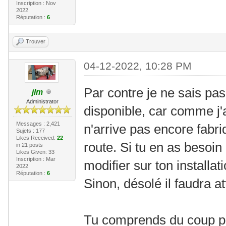
Inscription : Nov
2022
Réputation :
6
Trouver
04-12-2022, 10:28 PM
Par contre je ne sais pa
jlm
Administrator
disponible, car comme j'a
Messages : 2,421
n'arrive pas encore fabri
Sujets : 177
Likes Received:
22
route. Si tu en as besoin
in 21 posts
Likes Given: 33
Inscription : Mar
modifier sur ton installati
2022
Réputation :
6
Sinon, désolé il faudra a
Tu comprends du coup po