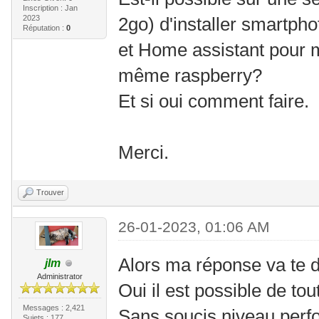
Inscription : Jan
2023
2go) d'installer smartph
Réputation :
0
et Home assistant pour 
même raspberry?
Et si oui comment faire.
Merci.
Trouver
26-01-2023, 01:06 AM
Alors ma réponse va te d
jlm
Administrator
Oui il est possible de tou
Messages : 2,421
Sans soucis niveau perf
Sujets : 177