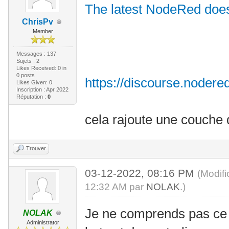
The latest NodeRed doe
ChrisPv
Member
Messages : 137
Sujets : 2
Likes Received:
0
in
0 posts
https://discourse.nodered
Likes Given: 0
Inscription : Apr 2022
Réputation :
0
cela rajoute une couche 
Trouver
03-12-2022, 08:16 PM
(Modif
12:32 AM par
NOLAK
.)
Je ne comprends pas ce 
NOLAK
Administrator