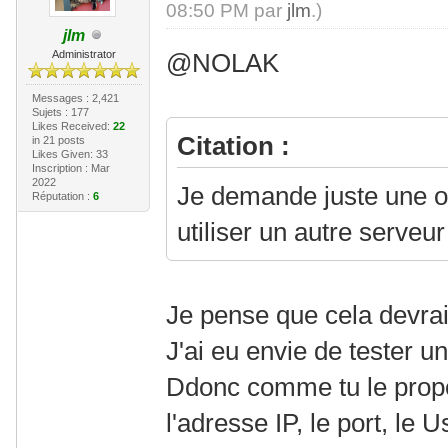
08:50 PM par
jlm
.)
jlm
Administrator
@NOLAK
Messages : 2,421
Sujets : 177
Likes Received:
22
Citation :
in 21 posts
Likes Given: 33
Inscription : Mar
2022
Je demande juste une o
Réputation :
6
utiliser un autre serveur
Je pense que cela devrait
J'ai eu envie de tester un
Ddonc comme tu le propo
l'adresse IP, le port, le