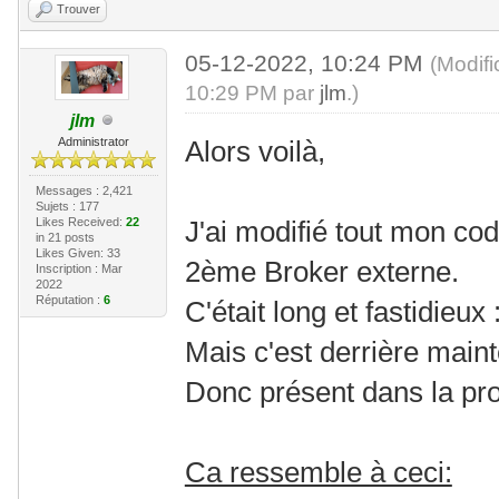
Trouver
05-12-2022, 10:24 PM
(Modif
10:29 PM par
jlm
.)
jlm
Administrator
Alors voilà,
Messages : 2,421
Sujets : 177
Likes Received:
22
J'ai modifié tout mon co
in 21 posts
Likes Given: 33
2ème Broker externe.
Inscription : Mar
2022
Réputation :
6
C'était long et fastidieux
Mais c'est derrière main
Donc présent dans la pr
Ca ressemble à ceci: