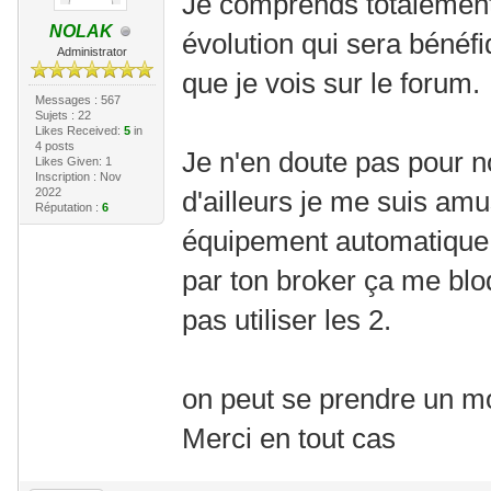
Je comprends totalement t
NOLAK
évolution qui sera bénéf
Administrator
que je vois sur le forum.
Messages : 567
Sujets : 22
Likes Received:
5
in
4 posts
Je n'en doute pas pour no
Likes Given: 1
Inscription : Nov
2022
d'ailleurs je me suis am
Réputation :
6
équipement automatique
par ton broker ça me blo
pas utiliser les 2.
on peut se prendre un m
Merci en tout cas