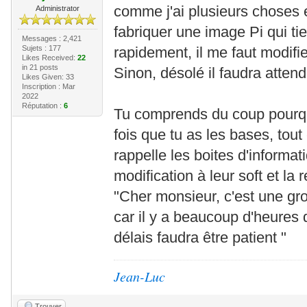
comme j'ai plusieurs choses e
Administrator
fabriquer une image Pi qui tie
Messages : 2,421
Sujets : 177
rapidement, il me faut modifier
Likes Received:
22
in 21 posts
Sinon, désolé il faudra attend
Likes Given: 33
Inscription : Mar
2022
Réputation :
6
Tu comprends du coup pourqu
fois que tu as les bases, tout
rappelle les boites d'informa
modification à leur soft et la
"Cher monsieur, c'est une gr
car il y a beaucoup d'heures
délais faudra être patient "
Jean-Luc
Trouver