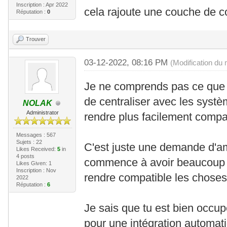
Inscription : Apr 2022
cela rajoute une couche de co
Réputation :
0
Trouver
03-12-2022, 08:16 PM
(Modification du
Je ne comprends pas ce que t
de centraliser avec les systè
NOLAK
Administrator
rendre plus facilement compat
Messages : 567
Sujets : 22
C'est juste une demande d'am
Likes Received:
5
in
4 posts
commence à avoir beaucoup d
Likes Given: 1
Inscription : Nov
rendre compatible les choses 
2022
Réputation :
6
Je sais que tu est bien occupé 
pour une intégration automat