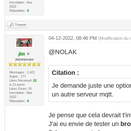
Inscription : Nov
2022
Réputation :
6
Trouver
04-12-2022, 08:46 PM
(Modification du
@NOLAK
jlm
Administrator
Citation :
Messages : 2,421
Sujets : 177
Likes Received:
22
Je demande juste une option
in 21 posts
Likes Given: 33
Inscription : Mar
un autre serveur mqtt.
2022
Réputation :
6
Je pense que cela devrait t'in
J'ai eu envie de tester un
bro