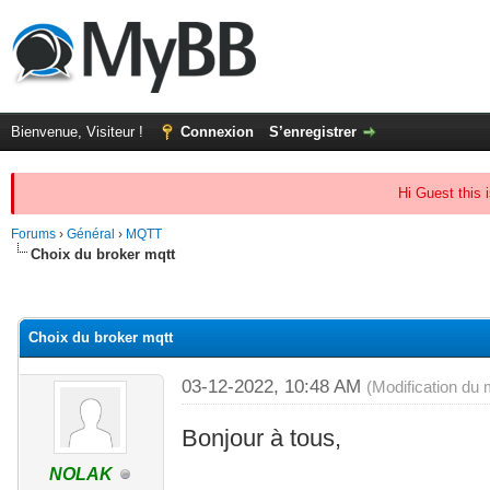
Bienvenue, Visiteur !
Connexion
S’enregistrer
Hi Guest this 
Forums
›
Général
›
MQTT
Choix du broker mqtt
(s))
Choix du broker mqtt
03-12-2022, 10:48 AM
(Modification du
Bonjour à tous,
NOLAK