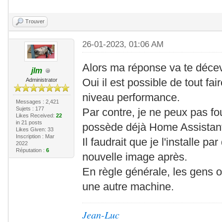
Trouver
26-01-2023, 01:06 AM
Alors ma réponse va te décev
jlm
Oui il est possible de tout fa
Administrator
niveau performance.
Messages : 2,421
Sujets : 177
Par contre, je ne peux pas f
Likes Received:
22
in 21 posts
possède déjà Home Assistant
Likes Given: 33
Inscription : Mar
Il faudrait que je l'installe pa
2022
Réputation :
6
nouvelle image après.
En règle générale, les gens 
une autre machine.
Jean-Luc