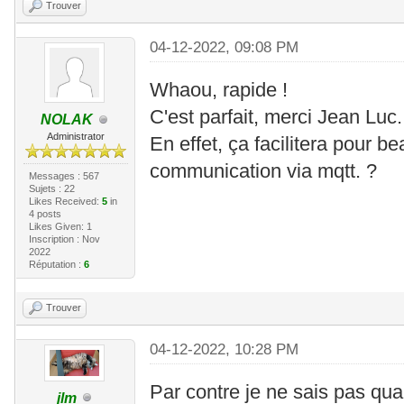
Trouver
04-12-2022, 09:08 PM
Whaou, rapide !
C'est parfait, merci Jean Luc.
NOLAK
Administrator
En effet, ça facilitera pour b
communication via mqtt. ?
Messages : 567
Sujets : 22
Likes Received:
5
in
4 posts
Likes Given: 1
Inscription : Nov
2022
Réputation :
6
Trouver
04-12-2022, 10:28 PM
Par contre je ne sais pas qua
jlm