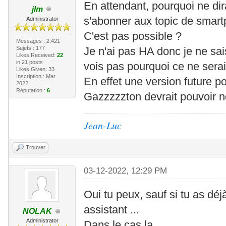
En attendant, pourquoi ne dir
jlm
s'abonner aux topic de smart
Administrator
C'est pas possible ?
Messages : 2,421
Sujets : 177
Je n'ai pas HA donc je ne sais
Likes Received:
22
in 21 posts
vois pas pourquoi ce ne serai
Likes Given: 33
Inscription : Mar
En effet une version future pou
2022
Réputation :
6
Gazzzzzton devrait pouvoir no
Jean-Luc
Trouver
03-12-2022, 12:29 PM
Oui tu peux, sauf si tu as dé
assistant ...
NOLAK
Administrator
Dans le cas la