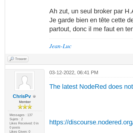
Ah zut, un seul broker par H
Je garde bien en tête cette d
partout, donc il me faut en te
Jean-Luc
Trouver
03-12-2022, 06:41 PM
The latest NodeRed does no
ChrisPv
Member
Messages : 137
Sujets : 2
https://discourse.nodered.org/
Likes Received:
0
in
0 posts
Likes Given: 0