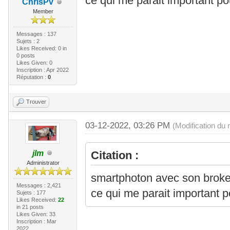
ce qui me parait important po
ChrisPv
Member
Messages : 137
Sujets : 2
Likes Received:
0
in
0 posts
Likes Given: 0
Inscription : Apr 2022
Réputation :
0
Trouver
03-12-2022, 03:26 PM
(Modification du
jlm
Citation :
Administrator
smartphoton avec son broker
Messages : 2,421
ce qui me parait important p
Sujets : 177
Likes Received:
22
in 21 posts
Likes Given: 33
Inscription : Mar
2022