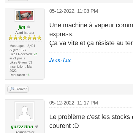
05-12-2022, 11:08 PM
Une machine à vapeur comme
jlm
express.
Administrator
Ça va vite et ça résiste au t
Messages : 2,421
Sujets : 177
Likes Received:
22
Jean-Luc
in 21 posts
Likes Given: 33
Inscription : Mar
2022
Réputation :
6
Trouver
05-12-2022, 11:17 PM
Le problème c'est les stocks
courent :D
gazzzzton
Administrator