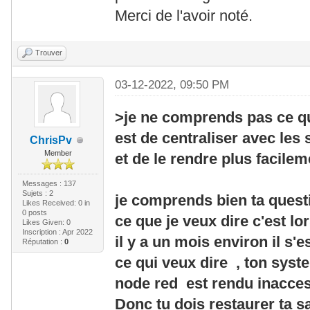
Merci de l'avoir noté.
Trouver
03-12-2022, 09:50 PM
>je ne comprends pas ce qu
est de centraliser avec le
ChrisPv
Member
et de le rendre plus facile
Messages : 137
Sujets : 2
je comprends bien ta quest
Likes Received:
0
in
0 posts
ce que je veux dire c'est lo
Likes Given: 0
Inscription : Apr 2022
il y a un mois environ il s'
Réputation :
0
ce qui veux dire , ton syst
node red est rendu inacces
Donc tu dois restaurer ta s