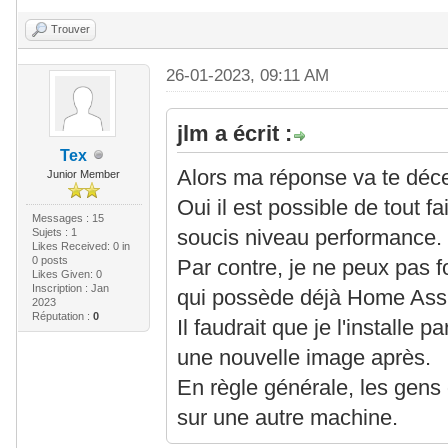
Trouver
26-01-2023, 09:11 AM
jlm a écrit :
Tex
Alors ma réponse va te déce
Junior Member
Oui il est possible de tout f
Messages : 15
Sujets : 1
soucis niveau performance.
Likes Received:
0
in
0 posts
Par contre, je ne peux pas 
Likes Given: 0
Inscription : Jan
qui possède déjà Home Assis
2023
Réputation :
0
Il faudrait que je l'installe p
une nouvelle image après.
En règle générale, les gens
sur une autre machine.