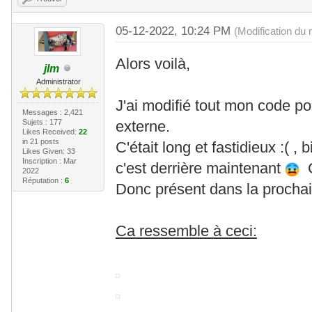
05-12-2022, 10:24 PM
(Modification du
Alors voilà,
jlm
Administrator
J'ai modifié tout mon code p
Messages : 2,421
Sujets : 177
externe.
Likes Received:
22
in 21 posts
C'était long et fastidieux :( ,
Likes Given: 33
Inscription : Mar
c'est derrière maintenant
C'
2022
Réputation :
6
Donc présent dans la procha
Ca ressemble à ceci: