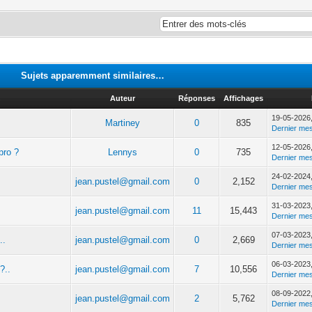
Sujets apparemment similaires…
Auteur
Réponses
Affichages
19-05-2026
Martiney
0
835
Dernier me
12-05-2026
pro ?
Lennys
0
735
Dernier me
24-02-2024
jean.pustel@gmail.com
0
2,152
Dernier me
31-03-2023
jean.pustel@gmail.com
11
15,443
Dernier me
07-03-2023
..
jean.pustel@gmail.com
0
2,669
Dernier me
06-03-2023
?..
jean.pustel@gmail.com
7
10,556
Dernier me
08-09-2022
jean.pustel@gmail.com
2
5,762
Dernier me