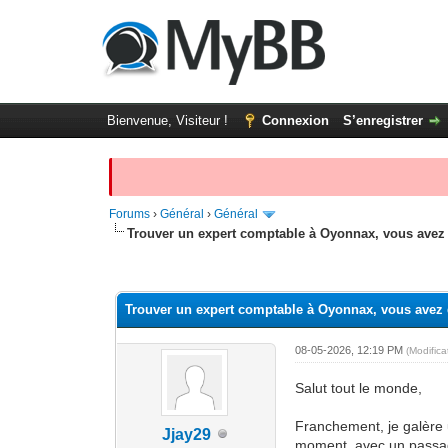
Bienvenue, Visiteur !
Connexion
S’enregistrer
Forums
›
Général
›
Général
Trouver un expert comptable à Oyonnax, vous avez 
Moyenne : 0 (0 vote(s))
1
2
3
4
5
Trouver un expert comptable à Oyonnax, vous avez 
08-05-2026, 12:19 PM
(Modific
Salut tout le monde,
Franchement, je galère u
Jjay29
moment, avec un passag