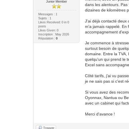
Junior Member
dans les alentours. Pas 
dizaines de kilomètres
Messages : 1
Sujets : 1
J'ai déjà contacté deux 
Likes Received:
0
in 0
m'a jamais rappelé. En 
posts
Likes Given: 0
accompagnement d'expert
Inscription : May 2026
Réputation :
0
Je commence à stresser 
surtout besoin de quelq
domaine. Entre la TVA, le
quelqu'un qui prend le 
Excel sans accompagn
Côté tarifs, j'ai vu pas
je ne sais pas si c'est r
Si vous avez des recomm
Oyonnax, Nantua ou Belle
avec un cabinet qui fac
Merci d'avance !
Trouver