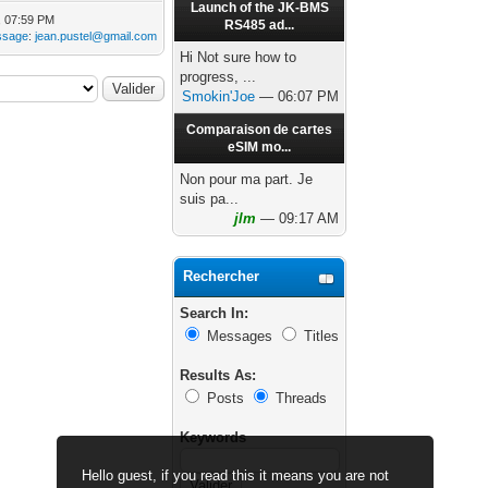
Launch of the JK-BMS
, 07:59 PM
RS485 ad...
ssage
:
jean.pustel@gmail.com
Hi Not sure how to
progress, ...
Smokin'Joe
— 06:07 PM
Comparaison de cartes
eSIM mo...
Non pour ma part. Je
suis pa...
jlm
— 09:17 AM
Rechercher
Search In:
Messages
Titles
Results As:
Posts
Threads
Keywords
Hello guest, if you read this it means you are not