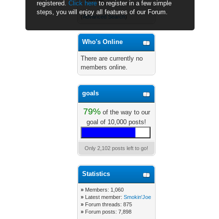
registered.
Click here
to register in a few simple
steps, you will enjoy all features of our Forum.
(
Advanced Search
)
Who's Online
There are currently no
members online.
goals
79%
of the way to our
goal of 10,000 posts!
Only 2,102 posts left to go!
Statistics
»
Members: 1,060
»
Latest member:
Smokin'Joe
»
Forum threads: 875
»
Forum posts: 7,898