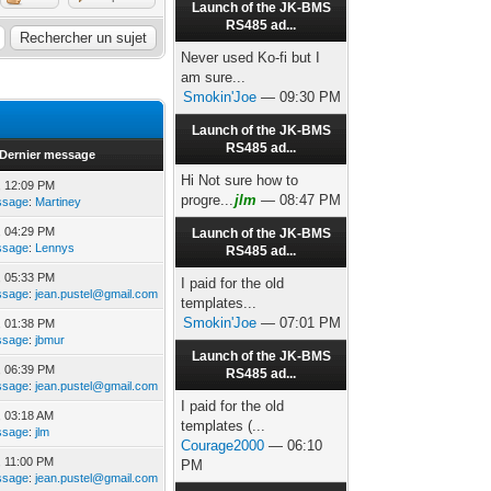
Launch of the JK-BMS
RS485 ad...
Never used Ko-fi but I
am sure...
Smokin'Joe
— 09:30 PM
Launch of the JK-BMS
RS485 ad...
Dernier message
Hi Not sure how to
, 12:09 PM
progre...
jlm
— 08:47 PM
ssage
:
Martiney
, 04:29 PM
Launch of the JK-BMS
ssage
:
Lennys
RS485 ad...
, 05:33 PM
I paid for the old
ssage
:
jean.pustel@gmail.com
templates...
Smokin'Joe
— 07:01 PM
, 01:38 PM
ssage
:
jbmur
Launch of the JK-BMS
, 06:39 PM
RS485 ad...
ssage
:
jean.pustel@gmail.com
I paid for the old
, 03:18 AM
templates (...
ssage
:
jlm
Courage2000
— 06:10
, 11:00 PM
PM
ssage
:
jean.pustel@gmail.com