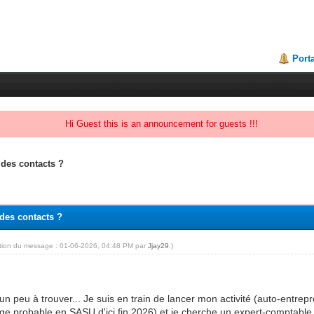
Porta
Hi Guest this is an announcement for guests !!!
des contacts ?
des contacts ?
ation du message : 01-06-2026, 04:48 PM par
Jjay29
.)
n peu à trouver... Je suis en train de lancer mon activité (auto-entrep
e probable en SASU d'ici fin 2026) et je cherche un expert-comptabl