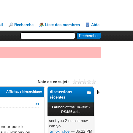
il
Recherche
Liste des membres
Aide
Note de ce sujet :
Affichage hiérarchique
discussions
récentes
#1
Launch of the JK-BMS
RS485 ad...
sent you 2 emails now -
can yo...
reneur pour le
Smokin'Joe
— 06:22 PM
e sur Oyonnax ou