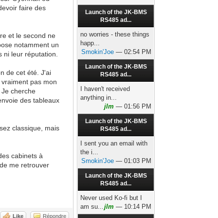
evoir faire des
Launch of the JK-BMS
RS485 ad...
no worries - these things
re et le second ne
happ...
pose notamment un
Smokin'Joe
— 02:54 PM
ni leur réputation.
Launch of the JK-BMS
de cet été. J'ai
RS485 ad...
st vraiment pas mon
I haven't received
. Je cherche
anything in...
envoie des tableaux
jlm
— 01:56 PM
Launch of the JK-BMS
ssez classique, mais
RS485 ad...
I sent you an email with
the i...
des cabinets à
Smokin'Joe
— 01:03 PM
 de me retrouver
Launch of the JK-BMS
RS485 ad...
Never used Ko-fi but I
am su...
jlm
— 10:14 PM
Like
Répondre