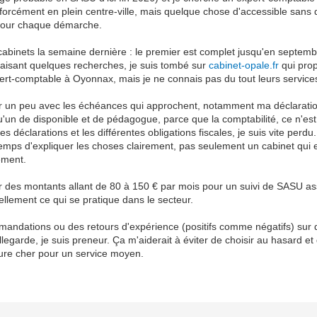
forcément en plein centre-ville, mais quelque chose d'accessible sans d
 pour chaque démarche.
cabinets la semaine dernière : le premier est complet jusqu'en septemb
faisant quelques recherches, je suis tombé sur
cabinet-opale.fr
qui pro
-comptable à Oyonnax, mais je ne connais pas du tout leurs services 
un peu avec les échéances qui approchent, notamment ma déclaration 
u'un de disponible et de pédagogue, parce que la comptabilité, ce n'e
s déclarations et les différentes obligations fiscales, je suis vite perdu
temps d'expliquer les choses clairement, pas seulement un cabinet qui 
ement.
ser des montants allant de 80 à 150 € par mois pour un suivi de SASU a
éellement ce qui se pratique dans le secteur.
andations ou des retours d'expérience (positifs comme négatifs) sur 
garde, je suis preneur. Ça m'aiderait à éviter de choisir au hasard et
ture cher pour un service moyen.