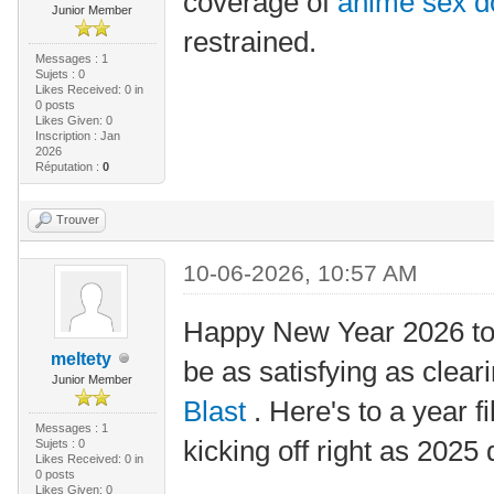
coverage of
anime sex do
Junior Member
restrained.
Messages : 1
Sujets : 0
Likes Received:
0
in
0 posts
Likes Given: 0
Inscription : Jan
2026
Réputation :
0
Trouver
10-06-2026, 10:57 AM
Happy New Year 2026 to
meltety
be as satisfying as clearin
Junior Member
Blast
. Here's to a year f
Messages : 1
kicking off right as 2025
Sujets : 0
Likes Received:
0
in
0 posts
Likes Given: 0