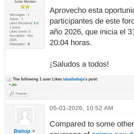
Junior Member
Aprovecho esta oportunida
Messages : 1
participantes de este for
Sujets : 1
Likes Received:
1
in
1 posts
año 2026, que inicia el 
Likes Given: 0
Inscription : Nov
2025
20:04 horas.
Réputation :
0
¡Saludos a todos!
The following 1 user Likes
tabaibabaja
's post:
•
jlm
Trouver
05-01-2026, 10:52 AM
Compared to some other
Bishop