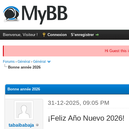
Bienvenue, Visiteur !
Connexion
S’enregistrer
Hi Guest this 
Forums
›
Général
›
Général
Bonne année 2026
(s))
Bonne année 2026
31-12-2025, 09:05 PM
¡Feliz Año Nuevo 2026!
tabaibabaja