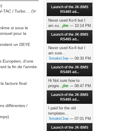
é)
Launch of the JK-BMS
V-TAC / Turbo ... (V-
RS485 ad...
Never used Ko-fi but I
am su...
jlm
— 10:14 PM
 même si sous le
Consuel pour la
Launch of the JK-BMS
RS485 ad...
s vendent un DEYE
Never used Ko-fi but I
am sure...
Smokin'Joe
— 09:30 PM
us Européen, d'une
ant la fin de l'année.
Launch of the JK-BMS
RS485 ad...
Hi Not sure how to
a facture final
progre...
jlm
— 08:47 PM
Launch of the JK-BMS
RS485 ad...
s différentes /
I paid for the old
templates...
emps)
Smokin'Joe
— 07:01 PM
Launch of the JK-BMS