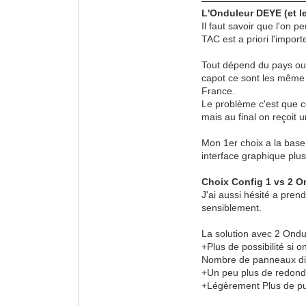
L'Onduleur DEYE (et l
Il faut savoir que l'on 
TAC est a priori l'impor
Tout dépend du pays ou l'
capot ce sont les même m
France.
Le problème c'est que ce
mais au final on reçoit 
Mon 1er choix a la base
interface graphique plus 
Choix Config 1 vs 2 On
J'ai aussi hésité a pren
sensiblement.
La solution avec 2 Ondu
+Plus de possibilité si 
Nombre de panneaux dif
+Un peu plus de redond
+Légèrement Plus de p