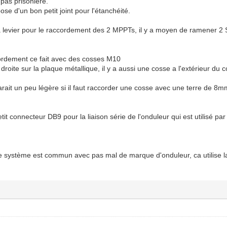
 pas prisonière.
se d'un bon petit joint pour l'étanchéité.
a levier pour le raccordement des 2 MPPTs, il y a moyen de ramener 2 
ccordement ce fait avec des cosses M10
droite sur la plaque métallique, il y a aussi une cosse a l'extérieur du cof
arait un peu légère si il faut raccorder une cosse avec une terre de 8mm²
tit connecteur DB9 pour la liaison série de l'onduleur qui est utilisé pa
 ce système est commun avec pas mal de marque d'onduleur, ca utilise l