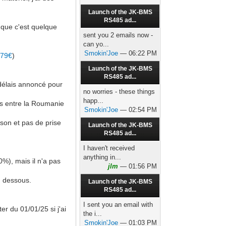
Launch of the JK-BMS
RS485 ad...
 que c'est quelque
sent you 2 emails now -
can yo...
Smokin'Joe
— 06:22 PM
79€
)
Launch of the JK-BMS
RS485 ad...
délais annoncé pour
no worries - these things
happ...
is entre la Roumanie
Smokin'Joe
— 02:54 PM
aison et pas de prise
Launch of the JK-BMS
RS485 ad...
I haven't received
anything in...
), mais il n'a pas
jlm
— 01:56 PM
n dessous.
Launch of the JK-BMS
RS485 ad...
I sent you an email with
er du 01/01/25 si j'ai
the i...
Smokin'Joe
— 01:03 PM