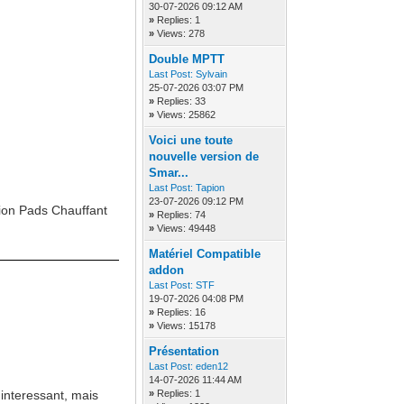
30-07-2026 09:12 AM
»
Replies: 1
»
Views: 278
Double MPTT
Last Post:
Sylvain
25-07-2026 03:07 PM
»
Replies: 33
»
Views: 25862
Voici une toute
nouvelle version de
Smar...
Last Post:
Tapion
23-07-2026 09:12 PM
ion Pads Chauffant
»
Replies: 74
»
Views: 49448
Matériel Compatible
addon
Last Post:
STF
19-07-2026 04:08 PM
»
Replies: 16
»
Views: 15178
Présentation
Last Post:
eden12
14-07-2026 11:44 AM
 interessant, mais
»
Replies: 1