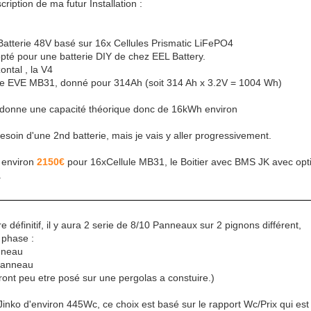
ription de ma futur Installation :
atterie 48V basé sur 16x Cellules Prismatic LiFePO4
opté pour une batterie DIY de chez EEL Battery.
ontal , la V4
ule EVE MB31, donné pour 314Ah (soit 314 Ah x 3.2V = 1004 Wh)
e donne une capacité théorique donc de 16kWh environ
soin d'une 2nd batterie, mais je vais y aller progressivement.
r environ
2150€
pour 16xCellule MB31, le Boitier avec BMS JK avec opt
.
 définitif, il y aura 2 serie de 8/10 Panneaux sur 2 pignons différent,
 phase :
nneau
 panneau
eront peu etre posé sur une pergolas a constuire.)
Jinko d'environ 445Wc, ce choix est basé sur le rapport Wc/Prix qui est