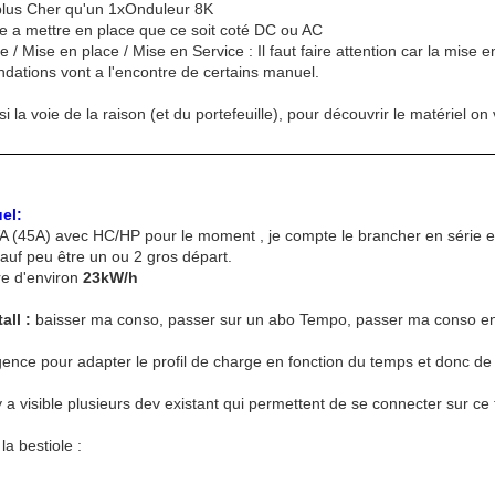
plus Cher qu'un 1xOnduleur 8K
le a mettre en place que ce soit coté DC ou AC
/ Mise en place / Mise en Service : Il faut faire attention car la mise e
ndations vont a l'encontre de certains manuel.
i la voie de la raison (et du portefeuille), pour découvrir le matériel on
el:
 (45A) avec HC/HP pour le moment , je compte le brancher en série e
auf peu être un ou 2 gros départ.
re d'environ
23kW/h
all :
baisser ma conso, passer sur un abo Tempo, passer ma conso e
ligence pour adapter le profil de charge en fonction du temps et donc de
 y a visible plusieurs dev existant qui permettent de se connecter sur ce
a bestiole :