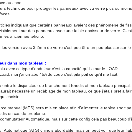
ance au choc.
sieurs technique pour protéger les panneaux avec vu verre plus ou moin
faces.
rticles indiquant que certains panneaux avaient des phénomene de fissu
visiblement sur des panneaux avec une faible epaisseur de verre. C'e
ur les anciennes tehcno.
 les version avec 3.2mm de verre c'est peu être un peu plus sur sur le
leur dans mon tableau :
plu avec ce type d'onduleur c'est la capacité qu'il a sur le LOAD.
Load, moi j'ai un abo 45A du coup c'est pile poil ce qu'il me faut.
é entre le disjoncteur de branchement Enedis et mon tableau principal.
aurait nécessité un recâblage de mon tableau, ce que j'étais pret a fair
qui choisir.
e manuel (MTS) sera mis en place afin d'alimenter le tableau soit par
dis en cas de problème.
 commutateur Automatique, mais sur cette config cela pas beaucoup d'in
r Automatique (ATS) chinois abordable, mais on peut voir que leur fiabi