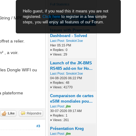
Full Statistics
Hello guest, if you read this it means you are not
registered.
Click here
to register in a few simple
String / MPPT
Latest Threads
steps, you will enjoy all features of our Forum.
Issues with Premium
Dashboard - Solved
fret a relier.
Last Post:
Smokin'Joe
Hier 05:15 PM
»
Replies: 0
 , a voir.
»
Views: 29
Launch of the JK-BMS
RS485 add-on for Ho...
r les Dongle WIFI ou
Last Post:
Smokin'Joe
04-08-2026 06:22 PM
»
Replies: 48
»
Views: 41770
a plateforme
Comparaison de cartes
eSIM mondiales pou...
Last Post:
jlm
30-07-2026 09:17 AM
Like
Répondre
»
Replies: 1
»
Views: 261
#3
Présentation Kreg
Last Post:
jlm