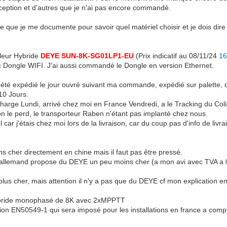
ception et d'autres que je n'ai pas encore commandé.
 que je me documente pour savoir quel matériel choisir et je dois dire
leur Hybride
DEYE SUN-8K-SG01LP1-EU
(Prix indicatif au 08/11/24
16
 Dongle WIFI. J'ai aussi commandé le Dongle en version Ethernet.
 été expédié le jour ouvré suivant ma commande, expédié sur palette, 
10 Jours.
 charge Lundi, arrivé chez moi en France Vendredi, a le Tracking du Col
on le perd, le transporteur Raben n'étant pas implanté chez nous.
l car j'étais chez moi lors de la livraison, car du coup pas d'info de livr
ns cher directement en chine mais il faut pas être pressé.
allemand propose du DEYE un peu moins cher (a mon avi avec TVA a 0%
plus cher, mais attention il n'y a pas que du DEYE cf mon explication e
Hybride monophasé de 8K avec 2xMPPTT
cation EN50549-1 qui sera imposé pour les installations en france a compt