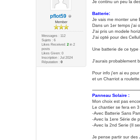
Je continu un peu la desc
Batterie:
pflot59
Je vais me monter une B
Member
Dans un 1er temps j'ai 
J'ai pris un modele horiz
Messages : 112
J'ai opté pour des Cell
Sujets : 6
Likes Received:
2
in 2
Une batterie de ce typ
posts
Likes Given: 0
Inscription : Jul 2024
J'aurais probablement be
Réputation :
0
Pour info j'en ai eu pou
et un Charriot a roulette
Panneau Solaire :
Mon choix est pas encore
Le chantier se fera en 3
-Avec Batterie Sans Pa
-Avec la 1ere Série de
-Avec la 2nd Serie (Il s
Je pense partir sur des 