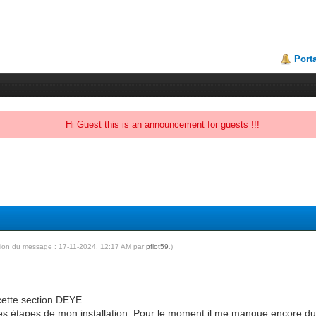
Porta
Hi Guest this is an announcement for guests !!!
tion du message : 17-11-2024, 12:17 AM par
pflot59
.)
cette section DEYE.
les étapes de mon installation. Pour le moment il me manque encore du m