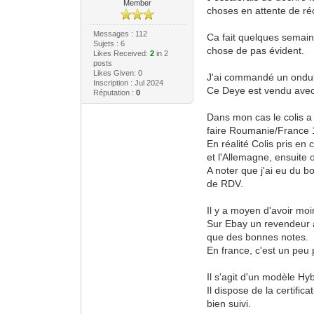
Member
choses en attente de ré
Messages : 112
Ca fait quelques semaine
Sujets : 6
chose de pas évident.
Likes Received:
2
in 2
posts
Likes Given: 0
J'ai commandé un ondu
Inscription : Jul 2024
Ce Deye est vendu avec
Réputation :
0
Dans mon cas le colis a
faire Roumanie/France 
En réalité Colis pris en
et l'Allemagne, ensuite 
A noter que j'ai eu du bo
de RDV.
Il y a moyen d'avoir moi
Sur Ebay un revendeur 
que des bonnes notes.
En france, c'est un peu 
Il s'agit d'un modèle 
Il dispose de la certifi
bien suivi.