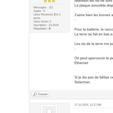
Attention les vis ne sont
La plaque amovible dispo
Messages : 112
Sujets : 6
Likes Received:
2
in 2
J'aime bien les bornes 
posts
Likes Given: 0
Inscription : Jul 2024
Réputation :
0
Pour la batterie, le ra
La terre se fait en bas a 
Les vis de la terre me p
On peut apercevoir le pe
Ethernet.
Si je dis pas de bêtise
Solarman.
Trouver
17-11-2024, 12:17 AM