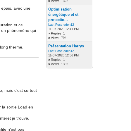
»
Views: 1322
s épais, avec une
Optimisation
énergétique et et
protectio...
ration et ce
Last Post:
eden12
11-07-2026 12:41 PM
st un phénomène qui
»
Replies: 1
»
Views: 794
Présentation Harrys
 long therme.
Last Post:
eden12
11-07-2026 12:36 PM
»
Replies: 1
»
Views: 1332
e, mais c'est surtout
 la sortie Load en
teret je trouve.
lité n'est pas