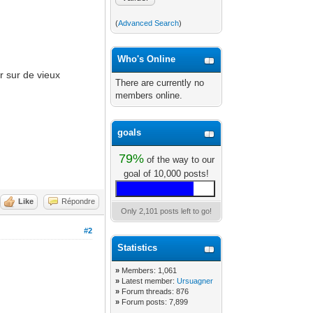
(
Advanced Search
)
Who's Online
r sur de vieux
There are currently no
members online.
goals
79%
of the way to our
goal of 10,000 posts!
Like
Répondre
Only 2,101 posts left to go!
#2
Statistics
»
Members: 1,061
»
Latest member:
Ursuagner
»
Forum threads: 876
»
Forum posts: 7,899