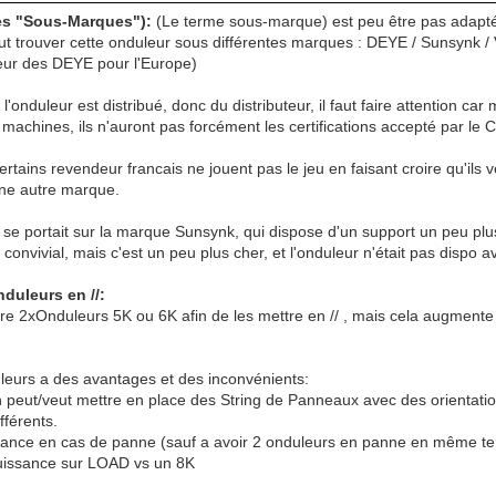
es "Sous-Marques"):
(Le terme sous-marque) est peu être pas adapt
peut trouver cette onduleur sous différentes marques : DEYE / Sunsynk / 
teur des DEYE pour l'Europe)
onduleur est distribué, donc du distributeur, il faut faire attention car
achines, ils n'auront pas forcément les certifications accepté par le 
rtains revendeur francais ne jouent pas le jeu en faisant croire qu'il
une autre marque.
 se portait sur la marque Sunsynk, qui dispose d'un support un peu pl
convivial, mais c'est un peu plus cher, et l'onduleur n'était pas dispo av
duleurs en //:
dre 2xOnduleurs 5K ou 6K afin de les mettre en // , mais cela augmente l
leurs a des avantages et des inconvénients:
on peut/veut mettre en place des String de Panneaux avec des orientation
férents.
ance en cas de panne (sauf a avoir 2 onduleurs en panne en même t
uissance sur LOAD vs un 8K