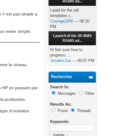
RS485 ad...
I paid for the old
n // est pas simple a
templates (...
Courage2000
— 06:10
PM
 va rester simple.
Launch of the JK-BMS
RS485 ad...
Hi Not sure how to
progress, ...
Smokin'Joe
— 06:07 PM
ntre le réseau
Rechercher
Search In:
n HP en passant par
Messages
Titles
 la production
Results As:
 type d'onduleur.
Posts
Threads
Keywords