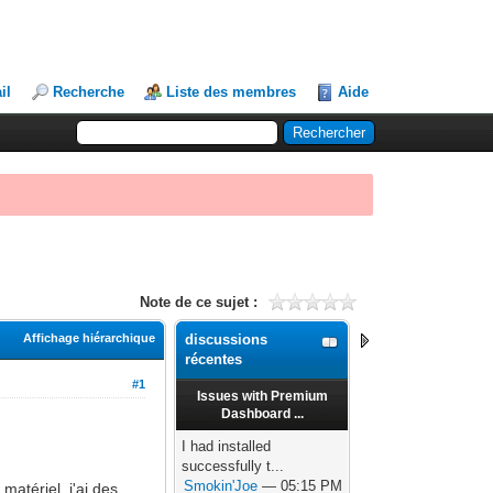
il
Recherche
Liste des membres
Aide
Note de ce sujet :
Affichage hiérarchique
discussions
récentes
#1
Issues with Premium
Dashboard ...
I had installed
successfully t...
Smokin'Joe
— 05:15 PM
atériel, j'ai des