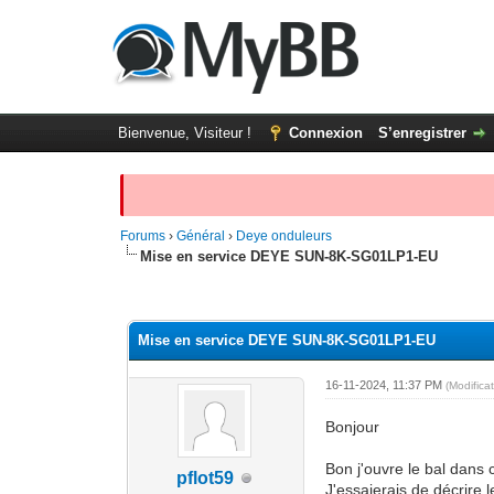
Bienvenue, Visiteur !
Connexion
S’enregistrer
Forums
›
Général
›
Deye onduleurs
Mise en service DEYE SUN-8K-SG01LP1-EU
Moyenne : 0 (0 vote(s))
1
2
3
4
5
Mise en service DEYE SUN-8K-SG01LP1-EU
16-11-2024, 11:37 PM
(Modifica
Bonjour
Bon j'ouvre le bal dans 
pflot59
J'essaierais de décrire 