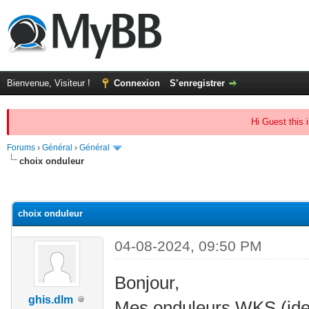
Bienvenue, Visiteur !
Connexion
S’enregistrer
Hi Guest this 
Forums
›
Général
›
Général
choix onduleur
(s))
choix onduleur
04-08-2024, 09:50 PM
Bonjour,
ghis.dlm
Mes onduleurs WKS (iden