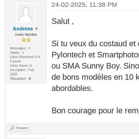
24-02-2025, 11:38 PM
Salut ,
Andress
Junior Member
Si tu veux du costaud et
Messages : 4
Pylontech et Smartphoton
Sujets : 1
Likes Received:
0
in
0 posts
ou SMA Sunny Boy. Sinon
Likes Given: 0
Inscription : Feb
2025
de bons modèles en 10 
Réputation :
0
abordables.
Bon courage pour le rem
Trouver