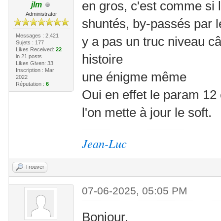
en gros, c'est comme si 
jlm
Administrator
shuntés, by-passés par l
Messages : 2,421
y a pas un truc niveau c
Sujets : 177
Likes Received:
22
histoire
in 21 posts
Likes Given: 33
Inscription : Mar
une énigme même
2022
Réputation :
6
Oui en effet le param 12
l'on mette à jour le soft.
Jean-Luc
Trouver
07-06-2025, 05:05 PM
Bonjour,