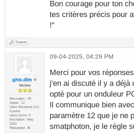
Bon courage pour ton cho
tes critères précis pour
!"
Trouver
09-04-2025, 04:29 PM
Merci pour vos réponses
ghis.dlm
j'en ai discuté il y a dé
Member
opté pour un onduleur 
Messages : 99
Il communique bien avec 
Sujets : 12
Likes Received:
0
in
0 posts
paramètre 12 que je ne p
Likes Given: 0
Inscription : May
2022
smatphoton, je le règle s
Réputation :
0