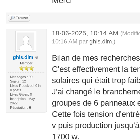
Merci
Trouver
18-06-2025, 10:14 AM
(Modifi
10:16 AM par
ghis.dlm
.)
Bilan de mes recherches :
ghis.dlm
Member
C'est effectivement la 
Messages : 99
solaires qui était trop fa
Sujets : 12
Likes Received:
0
in
J'ai changé le branchem
0 posts
Likes Given: 0
Inscription : May
groupes de 6 panneaux en
2022
Réputation :
0
Cette fois tension d'entr
v puis production jusqu'
1700 w.