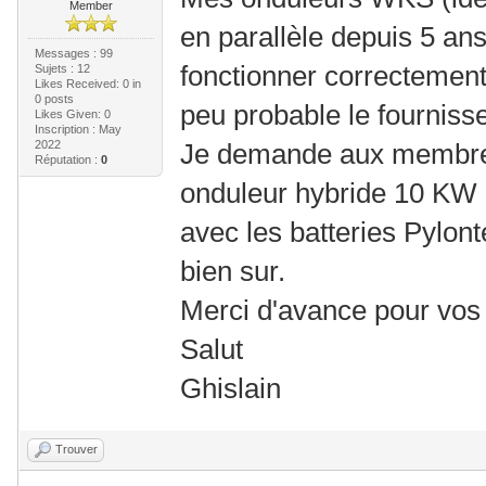
Member
en parallèle depuis 5 an
Messages : 99
fonctionner correctement
Sujets : 12
Likes Received:
0
in
0 posts
peu probable le fournisse
Likes Given: 0
Inscription : May
2022
Je demande aux membres
Réputation :
0
onduleur hybride 10 KW
avec les batteries Pylon
bien sur.
Merci d'avance pour vos
Salut
Ghislain
Trouver