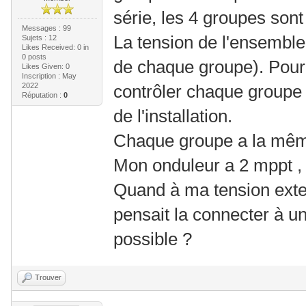
série, les 4 groupes sont
Messages : 99
La tension de l'ensemble
Sujets : 12
Likes Received:
0
in
0 posts
de chaque groupe). Pour 
Likes Given: 0
Inscription : May
2022
contrôler chaque groupe
Réputation :
0
de l'installation.
Chaque groupe a la même 
Mon onduleur a 2 mppt , u
Quand à ma tension exter
pensait la connecter à u
possible ?
Trouver