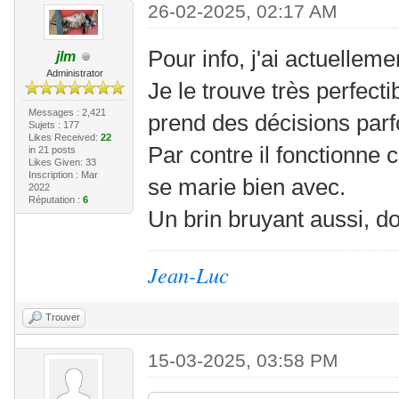
26-02-2025, 02:17 AM
Pour info, j'ai actuellem
jlm
Administrator
Je le trouve très perfectib
Messages : 2,421
prend des décisions parfo
Sujets : 177
Likes Received:
22
Par contre il fonctionne
in 21 posts
Likes Given: 33
Inscription : Mar
se marie bien avec.
2022
Réputation :
6
Un brin bruyant aussi, don
Jean-Luc
Trouver
15-03-2025, 03:58 PM