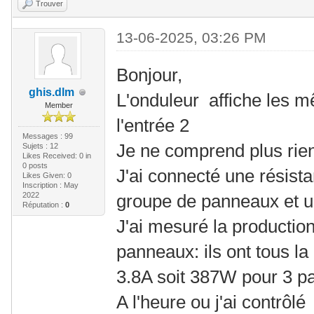
Trouver
13-06-2025, 03:26 PM
Bonjour,
ghis.dlm
L'onduleur affiche les m
Member
l'entrée 2
Messages : 99
Je ne comprend plus rie
Sujets : 12
Likes Received:
0
in
0 posts
J'ai connecté une résist
Likes Given: 0
Inscription : May
2022
groupe de panneaux et 
Réputation :
0
J'ai mesuré la producti
panneaux: ils ont tous l
3.8A soit 387W pour 3 p
A l'heure ou j'ai contrôl