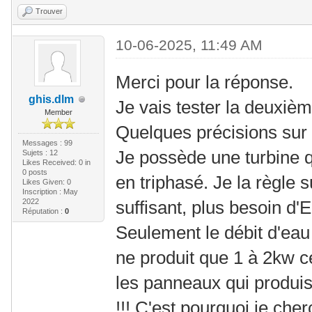
Trouver
10-06-2025, 11:49 AM
Merci pour la réponse.
ghis.dlm
Je vais tester la deuxièm
Member
Quelques précisions sur 
Messages : 99
Je possède une turbine 
Sujets : 12
Likes Received:
0
in
0 posts
en triphasé. Je la règle
Likes Given: 0
Inscription : May
2022
suffisant, plus besoin d
Réputation :
0
Seulement le débit d'eau
ne produit que 1 à 2kw ce
les panneaux qui produis
!!!.C'est pourquoi je che