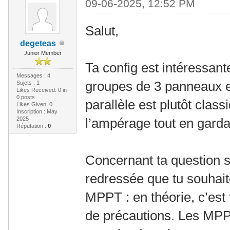
09-06-2025, 12:52 PM
Salut,
degeteas
Junior Member
Ta config est intéressante
Messages : 4
groupes de 3 panneaux e
Sujets : 1
Likes Received:
0
in
0 posts
parallèle est plutôt clas
Likes Given: 0
Inscription : May
2025
l’ampérage tout en garda
Réputation :
0
Concernant ta question s
redressée que tu souhait
MPPT : en théorie, c’est
de précautions. Les MPP