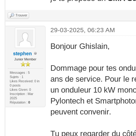
Trouver
29-03-2025, 06:23 AM
Bonjour Ghislain,
stephen
Junior Member
Dommage pour tes ondul
Messages : 5
ans de service. Pour le 
Sujets : 1
Likes Received:
0
in
0 posts
un onduleur 10 kW mono
Likes Given: 0
Inscription : Mar
2025
Pylontech et Smartphoto
Réputation :
0
peuvent convenir.
Tu peux regarder du cô