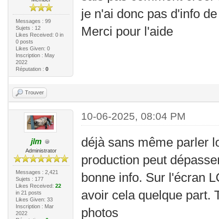
je n'ai donc pas d'info de
Messages : 99
Merci pour l'aide
Sujets : 12
Likes Received:
0
in
0 posts
Likes Given: 0
Inscription : May
2022
Réputation :
0
Trouver
10-06-2025, 08:04 PM
déjà sans même parler lo
jlm
Administrator
production peut dépasse
Messages : 2,421
bonne info. Sur l'écran L
Sujets : 177
Likes Received:
22
avoir cela quelque part.
in 21 posts
Likes Given: 33
Inscription : Mar
photos
2022