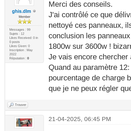
Merci des conseils.
ghis.dlm
J'ai contrôlé ce que déliv
Member
nettoyé ces panneaux, ils
Messages : 99
conclusion les panneaux
Sujets : 12
Likes Received:
0
in
0 posts
1800w sur 3600w ! bizarr
Likes Given: 0
Inscription : May
2022
Je vais encore chercher 
Réputation :
0
Quand au paramètre 12: 
pourcentage de charge ba
que je ne peux régler que
Trouver
21-04-2025, 06:45 PM