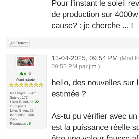
Pour l'instant le soleil r
de production sur 4000w d
cause? : je cherche ... !
Trouver
13-04-2025, 09:54 PM
(Modif
09:55 PM par
jlm
.)
jlm
Administrator
hello, des nouvelles sur
estimée ?
Messages : 2,421
Sujets : 177
Likes Received:
22
in 21 posts
Likes Given: 33
As-tu pu vérifier avec un
Inscription : Mar
2022
Réputation :
6
est la puissance réelle s
être une valeur fausse a