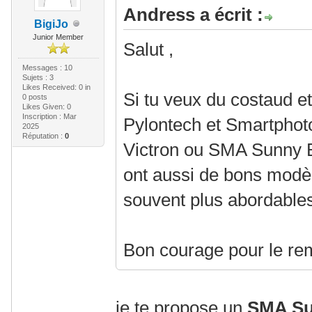
Andress a écrit :
BigiJo
Junior Member
Salut ,
Messages : 10
Sujets : 3
Likes Received:
0
in
Si tu veux du costaud e
0 posts
Likes Given: 0
Inscription : Mar
Pylontech et Smartphot
2025
Réputation :
0
Victron ou SMA Sunny B
ont aussi de bons mod
souvent plus abordable
Bon courage pour le re
je te propose un
SMA Su