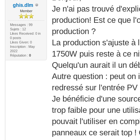
ghis.dlm
Je n'ai pas trouvé d'exp
Member
production! Est ce que l'
Messages : 99
production ?
Sujets : 12
Likes Received:
0
in
0 posts
La production s'ajuste à
Likes Given: 0
Inscription : May
2022
1750W puis reste à ce ni
Réputation :
0
Quelqu'un aurait il un dé
Autre question : peut on 
redressé sur l'entrée PV 
Je bénéficie d'une sour
trop faible pour une utilis
pouvait l'utiliser en com
panneaux ce serait top ! Q