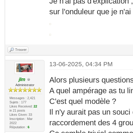
Je n'ai pas d'explication 
sur l'onduleur que je n'ai 
Trouver
13-06-2025, 04:34 PM
Alors plusieurs questions
jlm
Administrator
A quel ampérage as tu lim
Messages : 2,421
C'est quel modèle ?
Sujets : 177
Likes Received:
22
Il n'y aurait pas un souc
in 21 posts
Likes Given: 33
Inscription : Mar
raccordement des 4 grou
2022
Réputation :
6