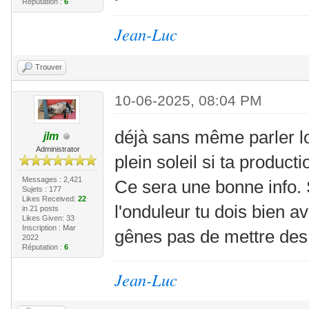
Réputation :
6
Jean-Luc
Trouver
10-06-2025, 08:04 PM
déjà sans même parler lo
jlm
Administrator
plein soleil si ta produc
Messages : 2,421
Ce sera une bonne info.
Sujets : 177
Likes Received:
22
l'onduleur tu dois bien av
in 21 posts
Likes Given: 33
Inscription : Mar
gênes pas de mettre des
2022
Réputation :
6
Jean-Luc