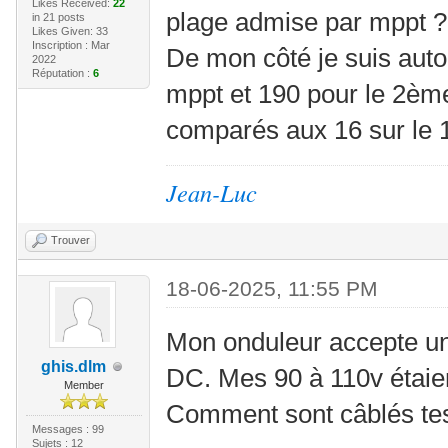
Likes Received:
22
plage admise par mppt ?
in 21 posts
Likes Given: 33
Inscription : Mar
De mon côté je suis auto
2022
Réputation :
6
mppt et 190 pour le 2èm
comparés aux 16 sur le 
Jean-Luc
Trouver
18-06-2025, 11:55 PM
Mon onduleur accepte u
ghis.dlm
DC. Mes 90 à 110v étaien
Member
Comment sont câblés tes
Messages : 99
Sujets : 12