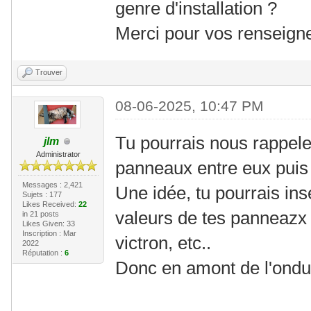
genre d'installation ?
Merci pour vos renseig
Trouver
08-06-2025, 10:47 PM
Tu pourrais nous rappel
jlm
Administrator
panneaux entre eux puis 
Messages : 2,421
Une idée, tu pourrais in
Sujets : 177
Likes Received:
22
valeurs de tes panneazx 
in 21 posts
Likes Given: 33
Inscription : Mar
victron, etc..
2022
Réputation :
6
Donc en amont de l'ondul