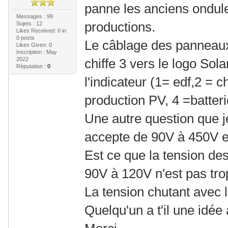
panne les anciens ondu
Messages : 99
productions.
Sujets : 12
Likes Received:
0
in
0 posts
Le câblage des panneaux
Likes Given: 0
Inscription : May
2022
chiffe 3 vers le logo Sola
Réputation :
0
l'indicateur (1= edf,2 = 
production PV, 4 =batteri
Une autre question que 
accepte de 90V à 450V 
Est ce que la tension de
90V à 120V n'est pas trop
La tension chutant avec
Quelqu'un a t'il une idée 