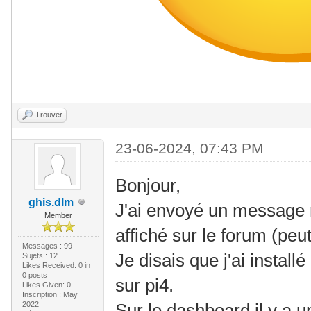
Trouver
23-06-2024, 07:43 PM
Bonjour,
ghis.dlm
J'ai envoyé un message m
Member
affiché sur le forum (peut 
Messages : 99
Je disais que j'ai instal
Sujets : 12
Likes Received:
0
in
0 posts
sur pi4.
Likes Given: 0
Inscription : May
2022
Sur le dashboard il y a u