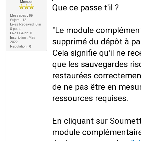
Member
Que ce passe t'il ?
Messages : 99
Sujets : 12
Likes Received:
0
in
"Le module complément
0 posts
Likes Given: 0
Inscription : May
supprimé du dépôt à parti
2022
Réputation :
0
Cela signifie qu'il ne re
que les sauvegardes ris
restaurées correctement
de ne pas être en mesur
ressources requises.
En cliquant sur Soumett
module complémentaire