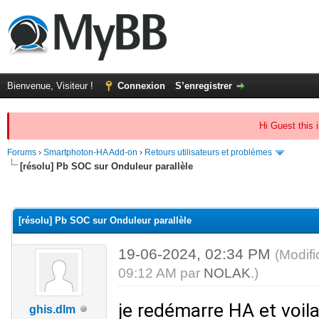
Bienvenue, Visiteur !
Connexion
S’enregistrer
Hi Guest this 
Forums
›
Smartphoton-HA Add-on
›
Retours utilisateurs et problèmes
[résolu] Pb SOC sur Onduleur parallèle
(s))
[résolu] Pb SOC sur Onduleur parallèle
19-06-2024, 02:34 PM
(Modif
09:12 AM par
NOLAK
.)
je redémarre HA et voi
ghis.dlm