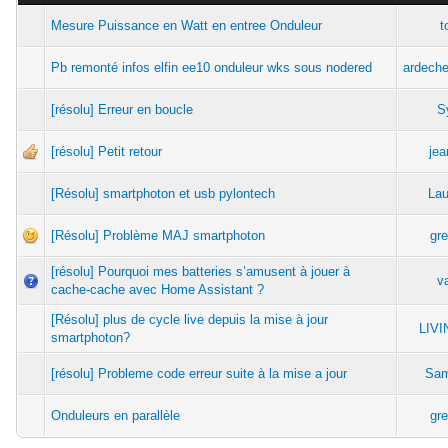
Mesure Puissance en Watt en entree Onduleur
t
Pb remonté infos elfin ee10 onduleur wks sous nodered
ardech
[résolu] Erreur en boucle
S
[résolu] Petit retour
jea
[Résolu] smartphoton et usb pylontech
Lau
[Résolu] Problème MAJ smartphoton
gre
[résolu] Pourquoi mes batteries s’amusent à jouer à
v
cache-cache avec Home Assistant ?
[Résolu] plus de cycle live depuis la mise à jour
LIV
smartphoton?
[résolu] Probleme code erreur suite à la mise a jour
Sam
Onduleurs en parallèle
gre