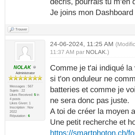
décris, pourrais tu m'en d
Je joins mon Dashboard
Trouver
24-06-2024, 11:25 AM
(Modifi
11:37 AM par
NOLAK
.)
Comme je t'ai indiqué la 
NOLAK
Administrator
si t'on onduleur ne com
Messages : 567
batteries et comme je voi
Sujets : 22
Likes Received:
5
in
ne sera donc pas juste.
4 posts
Likes Given: 1
Inscription : Nov
A toi de créer la moyen a
2022
Réputation :
6
Une petit recherche et h
https://smartphoton.ch/f