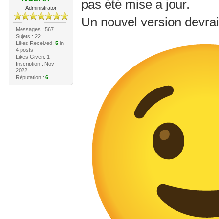
pas été mise a jour.
Administrator
Un nouvel version devrait
Messages : 567
Sujets : 22
Likes Received:
5
in
4 posts
Likes Given: 1
Inscription : Nov
2022
Réputation :
6