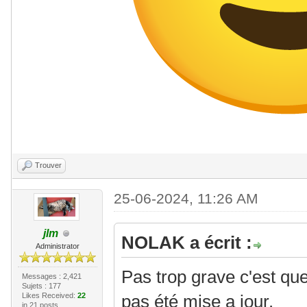
Trouver
25-06-2024, 11:26 AM
jlm
NOLAK a écrit :
Administrator
Pas trop grave c'est qu
Messages : 2,421
Sujets : 177
pas été mise a jour.
Likes Received:
22
in 21 posts