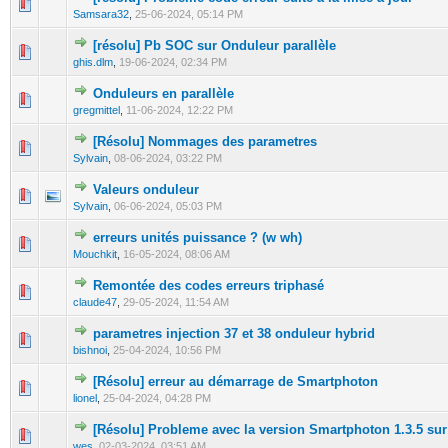
0 Votes - 0 sur 5 en moyenne
1
2
3
4
5
Samsara32
,
25-06-2024, 05:14 PM
[résolu] Pb SOC sur Onduleur parallèle
0 Votes - 0 sur 5 en moyenne
1
2
3
4
5
ghis.dlm
,
19-06-2024, 02:34 PM
Onduleurs en parallèle
0 Votes - 0 sur 5 en moyenne
1
2
3
4
5
gregmittel
,
11-06-2024, 12:22 PM
[Résolu] Nommages des parametres
0 Votes - 0 sur 5 en moyenne
1
2
3
4
5
Sylvain
,
08-06-2024, 03:22 PM
Valeurs onduleur
0 Votes - 0 sur 5 en moyenne
1
2
3
4
5
Sylvain
,
06-06-2024, 05:03 PM
erreurs unités puissance ? (w wh)
0 Votes - 0 sur 5 en moyenne
1
2
3
4
5
Mouchkit
,
16-05-2024, 08:06 AM
Remontée des codes erreurs triphasé
0 Votes - 0 sur 5 en moyenne
1
2
3
4
5
claude47
,
29-05-2024, 11:54 AM
parametres injection 37 et 38 onduleur hybrid
0 Votes - 0 sur 5 en moyenne
1
2
3
4
5
bishnoi
,
25-04-2024, 10:56 PM
[Résolu] erreur au démarrage de Smartphoton
0 Votes - 0 sur 5 en moyenne
1
2
3
4
5
lionel
,
25-04-2024, 04:28 PM
[Résolu] Probleme avec la version Smartphoton 1.3.5 sur
0 Votes - 0 sur 5 en moyenne
1
2
3
4
5
wes
,
02-03-2024, 03:51 AM