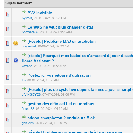
Sujets normaux
PV2 invisible
0 Votes - 0 sur 5 en moyenne
1
2
3
4
5
Sylvain
,
21-10-2024, 01:03 PM
Le WKS ne veut plus changer d'état
0 Votes - 0 sur 5 en moyenne
1
2
3
4
5
Samsara32
,
28-09-2024, 09:26 AM
[Résolu] Problème MAJ smartphoton
0 Votes - 0 sur 5 en moyenne
1
2
3
4
5
gregmittel
,
10-09-2024, 09:22 AM
[résolu] Pourquoi mes batteries s’amusent à jouer à cac
0 Votes - 0 sur 5 en moyenne
1
2
3
4
5
Home Assistant ?
vavann
,
24-09-2024, 10:20 PM
Postez ici vos retours d'utilisation
0 Votes - 0 sur 5 en moyenne
1
2
3
4
5
jlm
,
08-01-2024, 11:53 AM
[Résolu] plus de cycle live depuis la mise à jour smartp
0 Votes - 0 sur 5 en moyenne
1
2
3
4
5
LIVINGEYES
,
07-07-2024, 09:06 PM
gestion des elfin ee11 et du modbus....
0 Votes - 0 sur 5 en moyenne
1
2
3
4
5
ftouss88
,
03-09-2024, 04:10 AM
addon smatphoton 2 onduleurs // ok
0 Votes - 0 sur 5 en moyenne
1
2
3
4
5
ghis.dlm
,
26-06-2024, 10:18 PM
[résolu] Probleme code erreur suite à la mise a jour