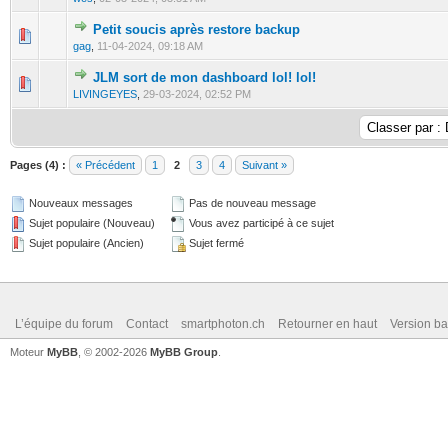
Petit soucis après restore backup
0 Votes - 0 sur 5 en moyenne
1
2
3
4
5
gag
,
11-04-2024, 09:18 AM
JLM sort de mon dashboard lol! lol!
0 Votes - 0 sur 5 en moyenne
1
2
3
4
5
LIVINGEYES
,
29-03-2024, 02:52 PM
Pages (4) :
« Précédent
1
2
3
4
Suivant »
Nouveaux messages
Pas de nouveau message
Sujet populaire (Nouveau)
Vous avez participé à ce sujet
Sujet populaire (Ancien)
Sujet fermé
L’équipe du forum
Contact
smartphoton.ch
Retourner en haut
Version ba
Moteur
MyBB
, © 2002-2026
MyBB Group
.