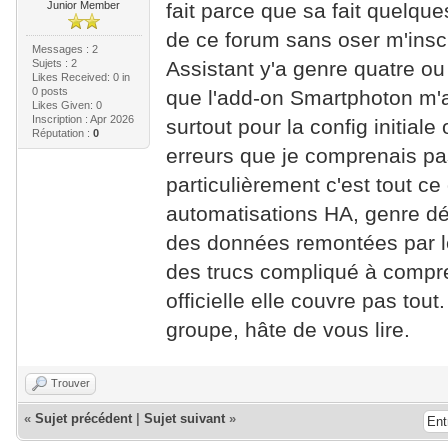
Junior Member
fait parce que sa fait quelqu
de ce forum sans oser m'insc
Messages : 2
Sujets : 2
Assistant y'a genre quatre ou
Likes Received:
0
in
0 posts
que l'add-on Smartphoton m'a 
Likes Given: 0
Inscription : Apr 2026
surtout pour la config initial
Réputation :
0
erreurs que je comprenais pa
particulièrement c'est tout ce
automatisations HA, genre dé
des données remontées par le 
des trucs compliqué à compre
officielle elle couvre pas tout
groupe, hâte de vous lire.
Trouver
«
Sujet précédent
|
Sujet suivant
»