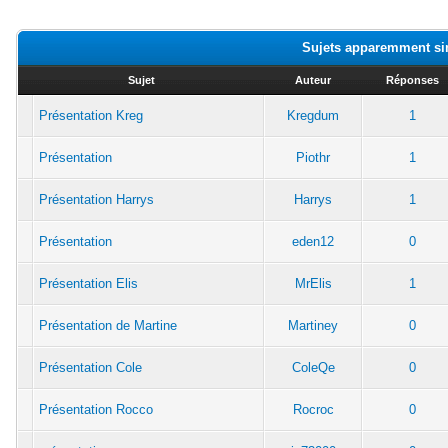
Sujets apparemment si
Sujet
Auteur
Réponses
Présentation Kreg
Kregdum
1
Présentation
Piothr
1
Présentation Harrys
Harrys
1
Présentation
eden12
0
Présentation Elis
MrElis
1
Présentation de Martine
Martiney
0
Présentation Cole
ColeQe
0
Présentation Rocco
Rocroc
0