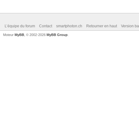
L’équipe du forum
Contact
smartphoton.ch
Retourner en haut
Version ba
Moteur
MyBB
, © 2002-2026
MyBB Group
.