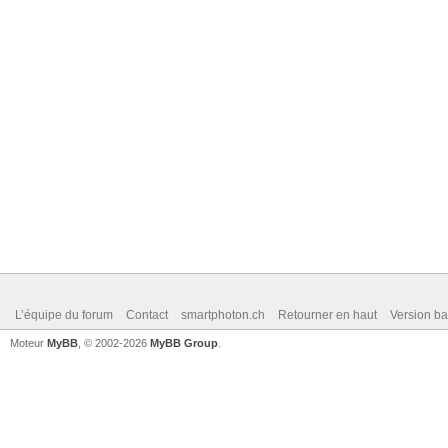
L’équipe du forum
Contact
smartphoton.ch
Retourner en haut
Version ba
Moteur
MyBB
, © 2002-2026
MyBB Group
.