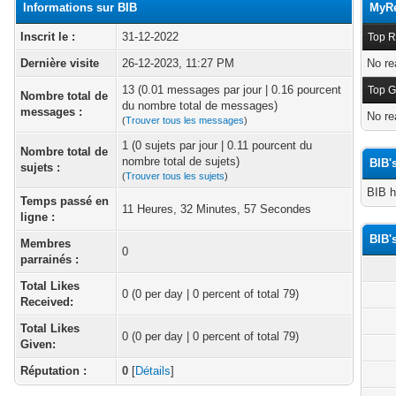
Informations sur BIB
MyRe
Inscrit le :
31-12-2022
Top R
Dernière visite
26-12-2023, 11:27 PM
No re
13 (0.01 messages par jour | 0.16 pourcent
Top G
Nombre total de
du nombre total de messages)
messages :
No re
(
Trouver tous les messages
)
1 (0 sujets par jour | 0.11 pourcent du
Nombre total de
nombre total de sujets)
BIB'
sujets :
(
Trouver tous les sujets
)
BIB h
Temps passé en
11 Heures, 32 Minutes, 57 Secondes
ligne :
BIB'
Membres
0
parrainés :
Total Likes
0
(0 per day | 0 percent of total 79)
Received:
Total Likes
0 (0 per day | 0 percent of total 79)
Given:
Réputation :
0
[
Détails
]