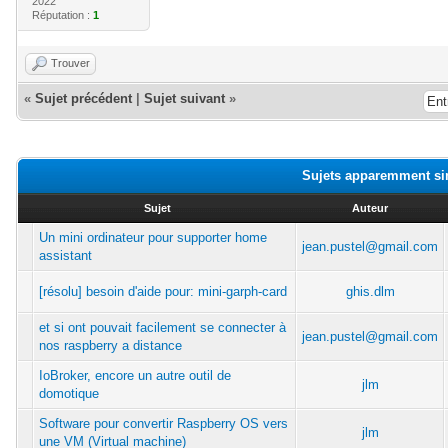
2022
Réputation :
1
Trouver
«
Sujet précédent
|
Sujet suivant
»
Sujets apparemment si
Sujet
Auteur
Un mini ordinateur pour supporter home
jean.pustel@gmail.com
assistant
[résolu] besoin d'aide pour: mini-garph-card
ghis.dlm
et si ont pouvait facilement se connecter à
jean.pustel@gmail.com
nos raspberry a distance
IoBroker, encore un autre outil de
jlm
domotique
Software pour convertir Raspberry OS vers
jlm
une VM (Virtual machine)