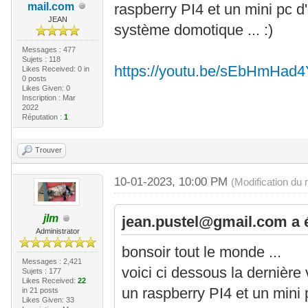
mail.com
raspberry PI4 et un mini pc d
JEAN
système domotique ... :)
Messages : 477
Sujets : 118
https://youtu.be/sEbHmHad4
Likes Received:
0
in
0 posts
Likes Given: 0
Inscription : Mar
2022
Réputation :
1
Trouver
10-01-2023, 10:00 PM
(Modification du
jlm
jean.pustel@gmail.com a é
Administrator
bonsoir tout le monde ...
Messages : 2,421
voici ci dessous la dernière
Sujets : 177
Likes Received:
22
un raspberry PI4 et un mini 
in 21 posts
Likes Given: 33