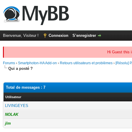
Bienvenue, Visiteur !
Connexion
S’enregistrer
Hi Guest this 
Forums
›
Smartphoton-HA Add-on
›
Retours utilisateurs et problèmes
›
[Résolu]
Qui a posté ?
Total de messages : 7
Utilisateur
LIVINGEYES
NOLAK
jlm