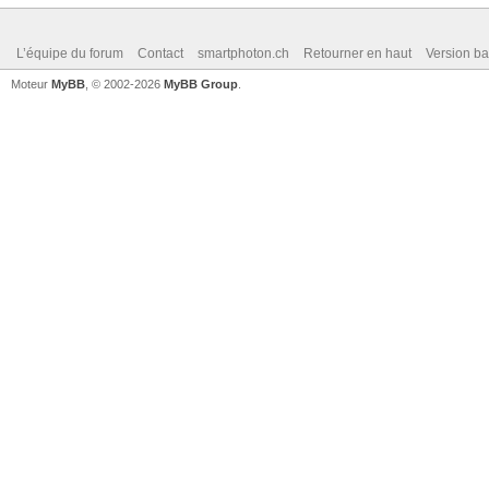
L’équipe du forum
Contact
smartphoton.ch
Retourner en haut
Version ba
Moteur
MyBB
, © 2002-2026
MyBB Group
.