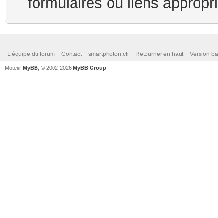
formulaires ou liens appropr
L’équipe du forum
Contact
smartphoton.ch
Retourner en haut
Version ba
Moteur
MyBB
, © 2002-2026
MyBB Group
.