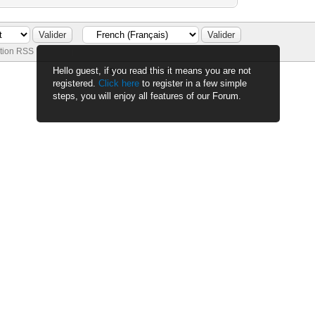
tion RSS
Hello guest, if you read this it means you are not
Date actuelle :
07-08-2026, 05:34 PM
registered.
Click here
to register in a few simple
steps, you will enjoy all features of our Forum.