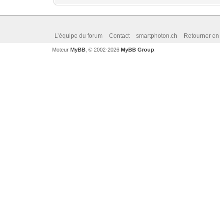
L’équipe du forum
Contact
smartphoton.ch
Retourner en
Moteur
MyBB
, © 2002-2026
MyBB Group
.