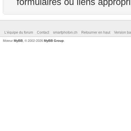
formulaires ou liens appropr
L’équipe du forum
Contact
smartphoton.ch
Retourner en haut
Version ba
Moteur
MyBB
, © 2002-2026
MyBB Group
.