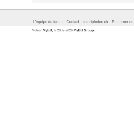
L’équipe du forum
Contact
smartphoton.ch
Retourner en
Moteur
MyBB
, © 2002-2026
MyBB Group
.