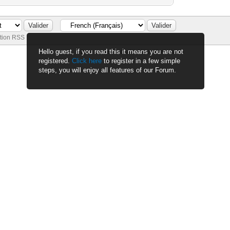
tion RSS
Hello guest, if you read this it means you are not
Date actuelle :
06-08-2026, 05:43 AM
registered.
Click here
to register in a few simple
steps, you will enjoy all features of our Forum.