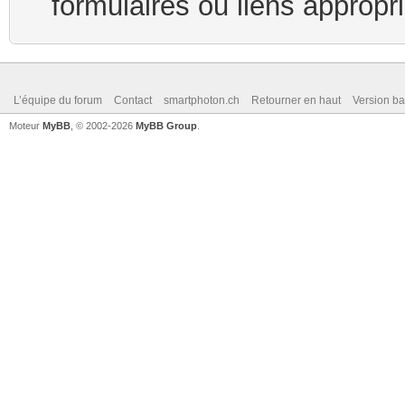
formulaires ou liens appropr
L’équipe du forum
Contact
smartphoton.ch
Retourner en haut
Version ba
Moteur
MyBB
, © 2002-2026
MyBB Group
.