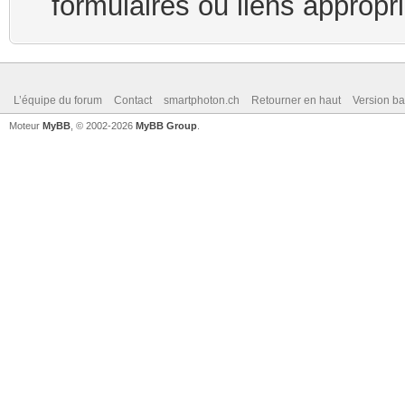
formulaires ou liens appropr
L’équipe du forum
Contact
smartphoton.ch
Retourner en haut
Version ba
Moteur
MyBB
, © 2002-2026
MyBB Group
.