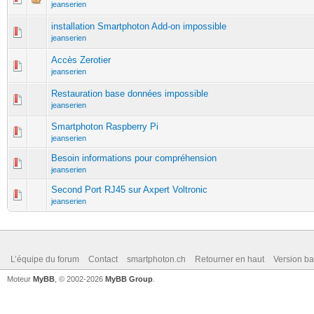
jeanserien
installation Smartphoton Add-on impossible
jeanserien
Accès Zerotier
jeanserien
Restauration base données impossible
jeanserien
Smartphoton Raspberry Pi
jeanserien
Besoin informations pour compréhension
jeanserien
Second Port RJ45 sur Axpert Voltronic
jeanserien
L’équipe du forum
Contact
smartphoton.ch
Retourner en haut
Version ba
Moteur
MyBB
, © 2002-2026
MyBB Group
.