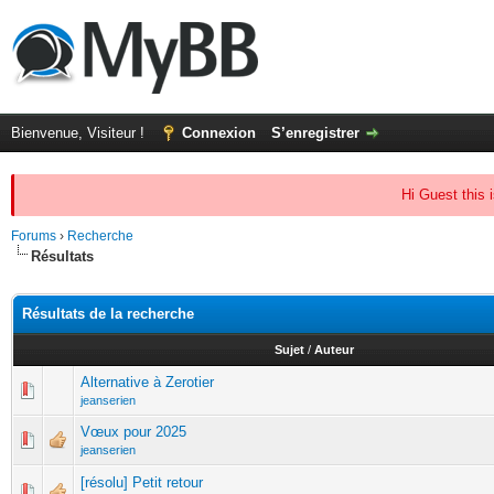
Bienvenue, Visiteur !
Connexion
S’enregistrer
Hi Guest this 
Forums
›
Recherche
Résultats
Résultats de la recherche
Sujet
/
Auteur
Alternative à Zerotier
jeanserien
Vœux pour 2025
jeanserien
[résolu] Petit retour