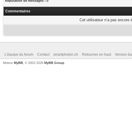
Réputation de messages : 0
Commentaires
Cet utilisateur n’a pas encore 
L’équipe du forum
Contact
smartphoton.ch
Retourner en haut
Version ba
Moteur
MyBB
, © 2002-2026
MyBB Group
.