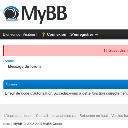
Bienvenue, Visiteur !
Connexion
S’enregistrer
Hi Guest this 
Forums
Message du forum
Forums
Erreur de code d’autorisation. Accédez-vous à cette fonction correctement ?
L’équipe du forum
Contact
smartphoton.ch
Retourner en haut
Version ba
Moteur
MyBB
, © 2002-2026
MyBB Group
.