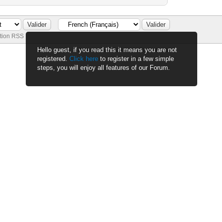
tion RSS
Hello guest, if you read this it means you are not
Date actuelle :
07-08-2026, 03:44 AM
registered.
Click here
to register in a few simple
steps, you will enjoy all features of our Forum.