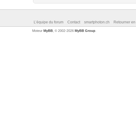
L’équipe du forum
Contact
smartphoton.ch
Retourner en
Moteur
MyBB
, © 2002-2026
MyBB Group
.