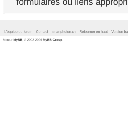
formulaires ou liens appropr
L’équipe du forum
Contact
smartphoton.ch
Retourner en haut
Version ba
Moteur
MyBB
, © 2002-2026
MyBB Group
.