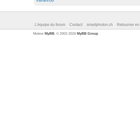
vavann56
L’équipe du forum
Contact
smartphoton.ch
Retourner en
Moteur
MyBB
, © 2002-2026
MyBB Group
.