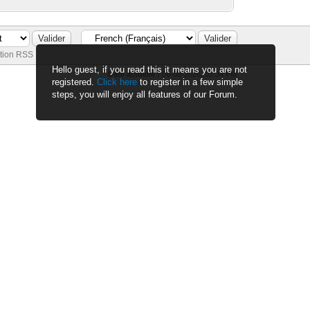
tion RSS
Hello guest, if you read this it means you are not
Date actuelle :
06-08-2026, 02:34 PM
registered.
Click here
to register in a few simple
steps, you will enjoy all features of our Forum.