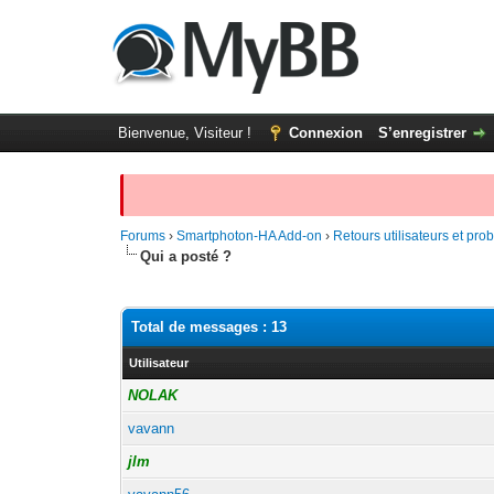
Bienvenue, Visiteur !
Connexion
S’enregistrer
Forums
›
Smartphoton-HA Add-on
›
Retours utilisateurs et pr
Qui a posté ?
Total de messages : 13
Utilisateur
NOLAK
vavann
jlm