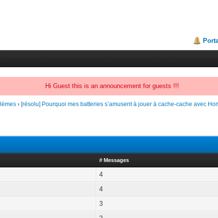
Porta
Hi Guest this is an announcement for guests !!!
oblèmes
›
[résolu] Pourquoi mes batteries s’amusent à jouer à cache-cache avec Ho
# Messages
4
4
3