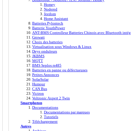
Homey
Nodered
Jeedom
Home Assistant
Batteries Pylontech
Batterie YouthPower
ANT-BMS Controlleur Batteries Chinois avec Bluetooth intég
Growatt
Choix des batteries
Virtualisation sous Windows & Linux
Deye onduleurs
JKBMS
MQTT
BMS Seplos rs485
Batteries en panne ou défectueuses
Petites Annonces
SofarSolar
Humour
CAN Bus
Victron
Voltronic Axpert 2 Twin
Smartphoton
Documentations
Documentations par marques
Tutoriels
Téléchargement
Autres
Archives