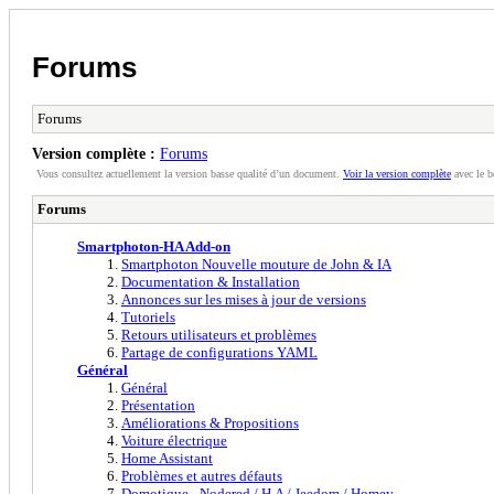
Forums
Forums
Version complète :
Forums
Vous consultez actuellement la version basse qualité d’un document.
Voir la version complète
avec le b
Forums
Smartphoton-HA Add-on
Smartphoton Nouvelle mouture de John & IA
Documentation & Installation
Annonces sur les mises à jour de versions
Tutoriels
Retours utilisateurs et problèmes
Partage de configurations YAML
Général
Général
Présentation
Améliorations & Propositions
Voiture électrique
Home Assistant
Problèmes et autres défauts
Domotique - Nodered / H.A / Jeedom / Homey